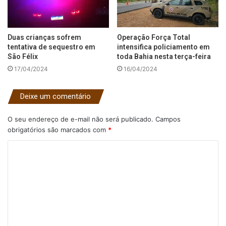
Duas crianças sofrem
Operação Força Total
tentativa de sequestro em
intensifica policiamento em
São Félix
toda Bahia nesta terça-feira
17/04/2024
16/04/2024
Deixe um comentário
O seu endereço de e-mail não será publicado.
Campos
obrigatórios são marcados com
*
C
o
m
e
n
t