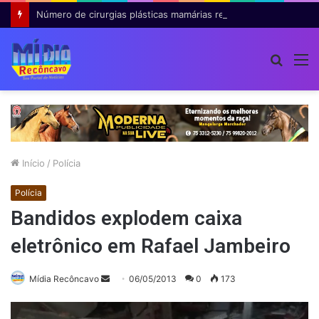
Número de cirurgias plásticas mamárias realizadas pelo SUS cresce 54% em dez anos
Procur
M
por
Início
/
Polícia
Polícia
Bandidos explodem caixa
eletrônico em Rafael Jambeiro
Mande
Mídia Recôncavo
06/05/2013
0
173
um
e-