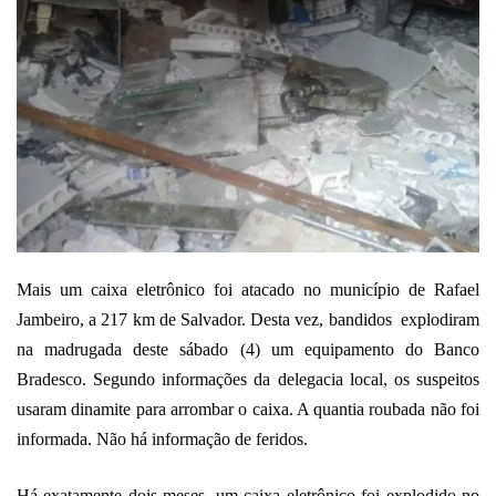
mail
Mais um caixa eletrônico foi atacado no município de Rafael
Jambeiro, a 217 km de Salvador. Desta vez, bandidos explodiram
na madrugada deste sábado (4) um equipamento do Banco
Bradesco. Segundo informações da delegacia local, os suspeitos
usaram dinamite para arrombar o caixa. A quantia roubada não foi
informada. Não há informação de feridos.
Há exatamente dois meses, um caixa eletrônico foi explodido no