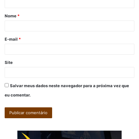
á
Nome
*
r
i
o
E-mail
*
*
Site
Salvar meus dados neste navegador para a próxima vez que
eu comentar.