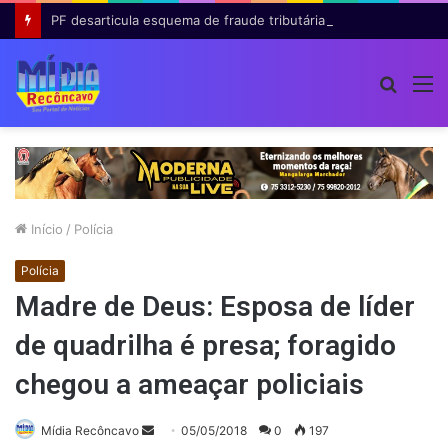
PF desarticula esquema de fraude tributária com falsas permissões de táxi na Bahia; agentes públicos são afastados
Procur
M
por
Início
/
Polícia
Polícia
Madre de Deus: Esposa de líder
de quadrilha é presa; foragido
chegou a ameaçar policiais
Mande
Mídia Recôncavo
05/05/2018
0
197