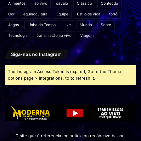
Alimentos
ao vivo
cavalo
Clássico
Conteúdo
Cor
equinocultura
Equipe
Estilo de vida
forró
Jogos
Linha do Tempo
live
Mundo
Sobre
Tecnologia
transmissão ao vivo
Viagem
Siga-nos no Instagram
The Instagram Access Token is expired, Go to the Theme
options page > Integrations, to to refresh it.
O site que é referencia em notícia no recôncavo baiano.