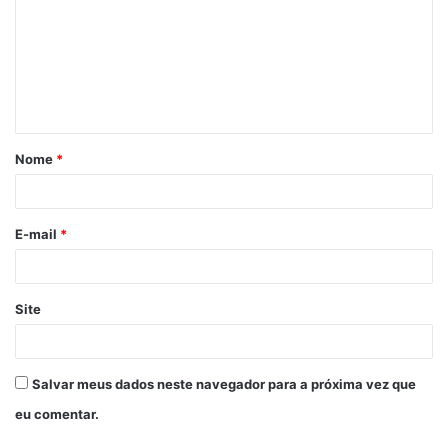
m
e
n
t
á
Nome
*
r
i
o
E-mail
*
*
Site
Salvar meus dados neste navegador para a próxima vez que
eu comentar.