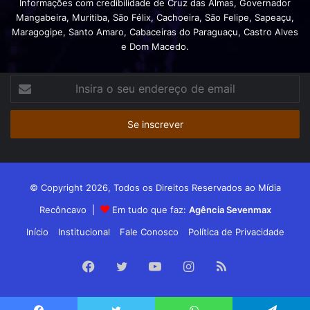
Informações com credibilidade de Cruz das Almas, Governador
Mangabeira, Muritiba, São Félix, Cachoeira, São Felipe, Sapeaçu,
Maragogipe, Santo Amaro, Cabaceiras do Paraguaçu, Castro Alves
e Dom Macedo.
Insira
o
seu
endereço
de
email
© Copyright 2026, Todos os Direitos Reservados ao Mídia
Recôncavo |
Em tudo que faz:
Agência Sevenmax
Início
Institucional
Fale Conosco
Política de Privacidade
Facebook
Twitter
YouTube
Instagram
RSS