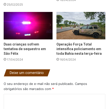
25/02/2025
Duas crianças sofrem
Operação Força Total
tentativa de sequestro em
intensifica policiamento em
São Félix
toda Bahia nesta terça-feira
17/04/2024
16/04/2024
Deixe um comentário
O seu endereço de e-mail não será publicado.
Campos
obrigatórios são marcados com
*
C
o