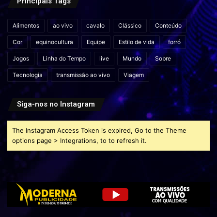
Principais Tags
Alimentos
ao vivo
cavalo
Clássico
Conteúdo
Cor
equinocultura
Equipe
Estilo de vida
forró
Jogos
Linha do Tempo
live
Mundo
Sobre
Tecnologia
transmissão ao vivo
Viagem
Siga-nos no Instagram
The Instagram Access Token is expired, Go to the Theme
options page > Integrations, to to refresh it.