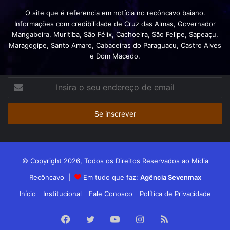
O site que é referencia em notícia no recôncavo baiano.
Informações com credibilidade de Cruz das Almas, Governador
Mangabeira, Muritiba, São Félix, Cachoeira, São Felipe, Sapeaçu,
Maragogipe, Santo Amaro, Cabaceiras do Paraguaçu, Castro Alves
e Dom Macedo.
Insira
o
seu
endereço
de
email
© Copyright 2026, Todos os Direitos Reservados ao Mídia
Recôncavo |
Em tudo que faz:
Agência Sevenmax
Início
Institucional
Fale Conosco
Política de Privacidade
Facebook
Twitter
YouTube
Instagram
RSS