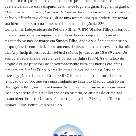
momento em que caminhava em um beco, por homens fortemente armados,
que efetuaram diversos disparos de arma de fogo e fugiram logo em seguida.
“Foi uma bagaceira só, furaram ele todo de bala. Ficamos todos assustados,
pois a violência está demais”
, disse uma testemunha que preferiu preservar
sua identidade. Em nota, a assessoria de comunicação da 22ª
Companhia Independente de Polícia Militar (CIPM/Simões Filho), informou
que a vítima tinha passagens pela polícia. Esse é o segundo homicídio
registrado no mês de março em Simões Filho, onde a violência tem tomado
proporções descontrolada, e os números de assassinatos tem crescido dia pós
dia. As principais vítimas da violência são os jovens entre 18 e 30 anos. De
acordo a Secretaria da Segurança Pública da Bahia (SSP-BA), o tráfico de
drogas é causa principal de aproximadamente 80% das mortes violentas
também em Simões Filho.
A área do crime já está isolada e o Serviço de
Investigação em Local de Crime (SILC) foi acionado para proceder com a
remoção do corpo, que será encaminhado ao Instituto Médico Legal Nina
Rodrigues (IML), na capital baiana. Ainda não há informações sobre horário e
local do enterro.
Até a publicação desta matéria, os autores do crime não
foram identificados. O caso será investigado pela 22ª Delegacia Territorial de
Simões Filho. Fonte : Simões Filho