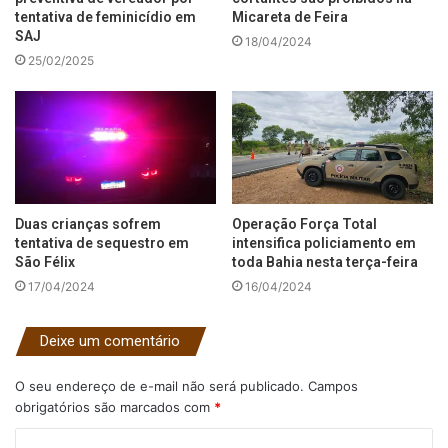
tentativa de feminicídio em
Micareta de Feira
SAJ
18/04/2024
25/02/2025
Duas crianças sofrem
Operação Força Total
tentativa de sequestro em
intensifica policiamento em
São Félix
toda Bahia nesta terça-feira
17/04/2024
16/04/2024
Deixe um comentário
O seu endereço de e-mail não será publicado.
Campos
obrigatórios são marcados com
*
C