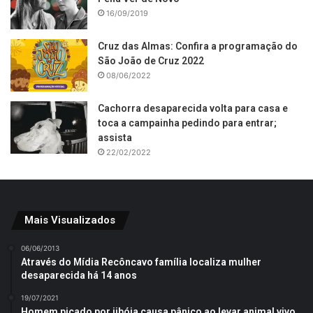
16/09/2019
Cruz das Almas: Confira a programação do
São João de Cruz 2022
08/06/2022
Cachorra desaparecida volta para casa e
toca a campainha pedindo para entrar;
assista
22/02/2022
Mais Visualizados
06/06/2013
Através do Mídia Recôncavo família localiza mulher
desaparecida há 14 anos
19/07/2021
Homem picado por jibóia causa pânico ao levar animal vivo