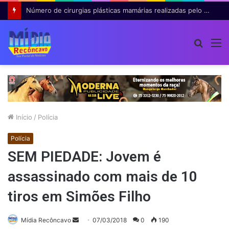
Número de cirurgias plásticas mamárias realizadas pelo SUS cresce 54% em dez anos
Procur
M
por
Início
/
Polícia
Polícia
SEM PIEDADE: Jovem é
assassinado com mais de 10
tiros em Simões Filho
Mande
Mídia Recôncavo
07/03/2018
0
190