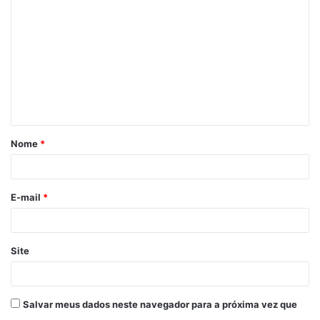
o
m
e
n
t
á
Nome
*
r
i
o
E-mail
*
*
Site
Salvar meus dados neste navegador para a próxima vez que