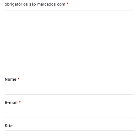
obrigatórios são marcados com
*
C
o
m
e
n
t
á
Nome
*
r
i
o
E-mail
*
*
Site