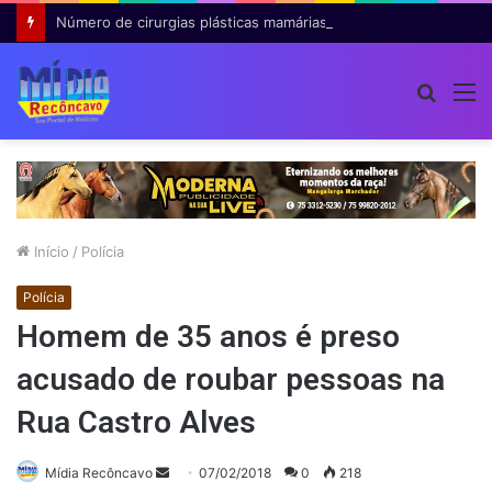
Número de cirurgias plásticas mamárias realizadas pelo SUS cresce 54% em dez anos
Procur
M
por
Início
/
Polícia
Polícia
Homem de 35 anos é preso
acusado de roubar pessoas na
Rua Castro Alves
Mande
Mídia Recôncavo
07/02/2018
0
218