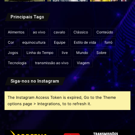
Principais Tags
Alimentos
ao vivo
cavalo
Clássico
Conteúdo
Cor
equinocultura
Equipe
Estilo de vida
forró
Jogos
Linha do Tempo
live
Mundo
Sobre
Tecnologia
transmissão ao vivo
Viagem
Siga-nos no Instagram
The Instagram Access Token is expired, Go to the Theme
options page > Integrations, to to refresh it.