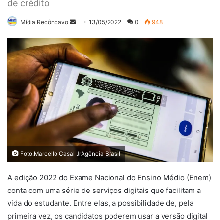
de crédito
Mande
Mídia Recôncavo
13/05/2022
0
948
um
e-
mail
Foto:Marcello Casal JrAgência Brasil
A edição 2022 do Exame Nacional do Ensino Médio (Enem)
conta com uma série de serviços digitais que facilitam a
vida do estudante. Entre elas, a possibilidade de, pela
primeira vez, os candidatos poderem usar a versão digital