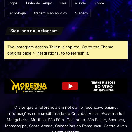
Jogos
Linha do Tempo
live
Mundo
Sobre
Tecnologia
transmissão ao vivo
Viagem
Siga-nos no Instagram
The Instagram Access Token is expired, Go to the Theme
options page > Integrations, to to refresh it.
O site que é referencia em notícia no recôncavo baiano.
Informações com credibilidade de Cruz das Almas, Governador
Mangabeira, Muritiba, São Félix, Cachoeira, São Felipe, Sapeaçu,
Maragogipe, Santo Amaro, Cabaceiras do Paraguaçu, Castro Alves
e Dom Macedo.