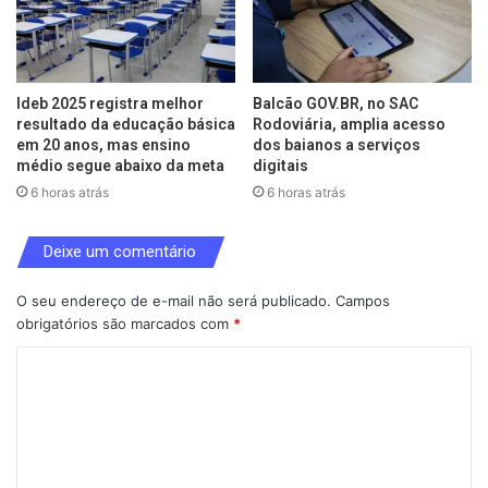
Ideb 2025 registra melhor
Balcão GOV.BR, no SAC
resultado da educação básica
Rodoviária, amplia acesso
em 20 anos, mas ensino
dos baianos a serviços
médio segue abaixo da meta
digitais
6 horas atrás
6 horas atrás
Deixe um comentário
O seu endereço de e-mail não será publicado.
Campos
obrigatórios são marcados com
*
C
o
m
e