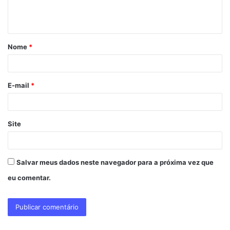
n
t
á
Nome
*
r
i
o
E-mail
*
*
Site
Salvar meus dados neste navegador para a próxima vez que
eu comentar.