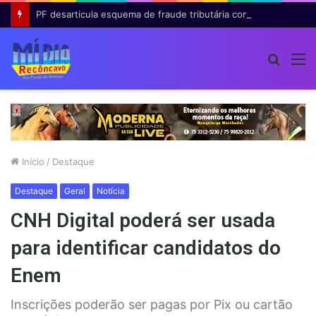
PF desarticula esquema de fraude tributária com falsas permissões de táxi na Bahia; agentes públicos são afastados
Procur
M
por
Início
/
Destaque
Destaque
Geral
Notícia
CNH Digital poderá ser usada
para identificar candidatos do
Enem
Inscrições poderão ser pagas por Pix ou cartão