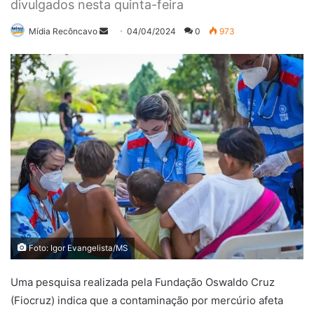
divulgados nesta quinta-feira
Mande
Mídia Recôncavo
04/04/2024
0
973
um
e-
mail
Foto: Igor Evangelista/MS
Uma pesquisa realizada pela Fundação Oswaldo Cruz
(Fiocruz) indica que a contaminação por mercúrio afeta