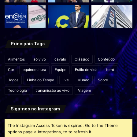
Principais Tags
Alimentos
ao vivo
cavalo
Clássico
Conteúdo
Cor
equinocultura
Equipe
Estilo de vida
forró
Jogos
Linha do Tempo
live
Mundo
Sobre
Tecnologia
transmissão ao vivo
Viagem
Siga-nos no Instagram
The Instagram Access Token is expired, Go to the Theme
options page > Integrations, to to refresh it.