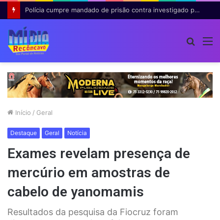
Polícia cumpre mandado de prisão contra investigado por roubo majorado em Cruz das Almas
Procur
M
por
Início
/
Geral
Destaque
Geral
Notícia
Exames revelam presença de
mercúrio em amostras de
cabelo de yanomamis
Resultados da pesquisa da Fiocruz foram