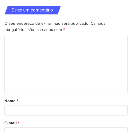
Deixe um comentário
O seu endereço de e-mail não será publicado.
Campos
obrigatórios são marcados com
*
C
o
m
e
n
t
á
Nome
*
r
i
o
E-mail
*
*