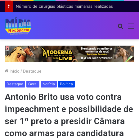
Número de cirurgias plásticas mamárias realizadas pelo SUS cresce 54% em dez anos
Procur
M
por
Início
/
Destaque
Destaque
Geral
Notícia
Política
Antonio Brito usa voto contra
impeachment e possibilidade de
ser 1º preto a presidir Câmara
como armas para candidatura