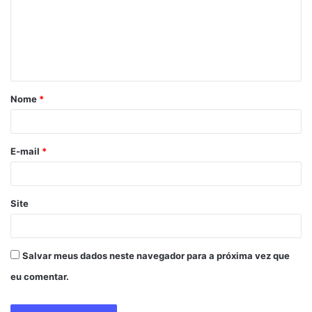
e
n
t
á
Nome
*
r
i
o
E-mail
*
*
Site
Salvar meus dados neste navegador para a próxima vez que
eu comentar.