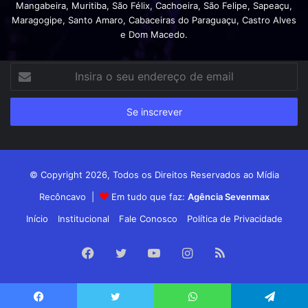
Mangabeira, Muritiba, São Félix, Cachoeira, São Felipe, Sapeaçu,
Maragogipe, Santo Amaro, Cabaceiras do Paraguaçu, Castro Alves
e Dom Macedo.
Insira
o
seu
endereço
de
email
© Copyright 2026, Todos os Direitos Reservados ao Mídia
Recôncavo |
Em tudo que faz:
Agência Sevenmax
Início
Institucional
Fale Conosco
Política de Privacidade
Facebook
Twitter
YouTube
Instagram
RSS