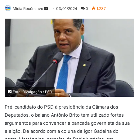
Mande
Mídia Recôncavo
03/01/2024
0
1.237
um
e-
mail
Foto: Divulgação / PSD
Pré-candidato do PSD à presidência da Câmara dos
Deputados, o baiano Antônio Brito tem utilizado fortes
argumentos para convencer a bancada governista da sua
eleição. De acordo com a coluna de Igor Gadelha do