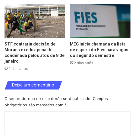
STF contraria decisão de
MEC inicia chamada da lista
Moraes e reduz pena de
de espera do Fies para vagas
condenada pelos atos de 8 de
do segundo semestre
janeiro
2 dias atrás
2 dias atrás
Deixe um comentário
O seu endereço de e-mail não será publicado.
Campos
obrigatórios são marcados com
*
C
o
m