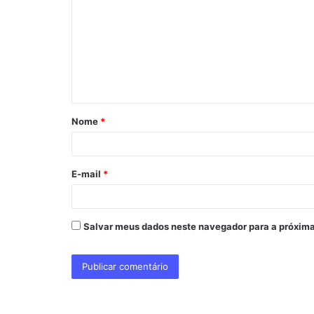
m
e
n
t
á
Nome
*
r
i
o
E-mail
*
*
Salvar meus dados neste navegador para a próxima