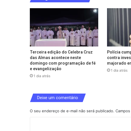
Terceira edição do Celebra Cruz
Polícia cum
das Almas acontece neste
contra inve
domingo com programação de fé
majorado e
e evangelização
1 dia atrás
1 dia atrás
Deixe um comentário
O seu endereço de e-mail não será publicado.
Campos 
C
o