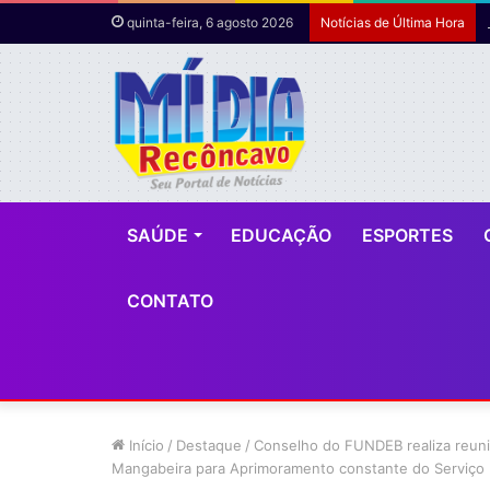
quinta-feira, 6 agosto 2026
Notícias de Última Hora
SAÚDE
EDUCAÇÃO
ESPORTES
CONTATO
Início
/
Destaque
/
Conselho do FUNDEB realiza reuni
Mangabeira para Aprimoramento constante do Serviço