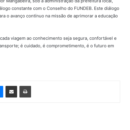
r Mangabeira, sob a administração da prefeitura local,
logo constante com o Conselho do FUNDEB. Este diálogo
para o avanço contínuo na missão de aprimorar a educação
e cada viagem ao conhecimento seja segura, confortável e
transporte; é cuidado, é comprometimento, é o futuro em
e
Messenger
Compartilhar via e-mail
Imprimir