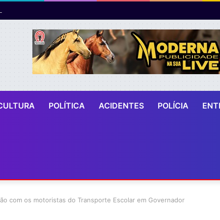
CULTURA
POLÍTICA
ACIDENTES
POLÍCIA
ENT
ão com os motoristas do Transporte Escolar em Governador