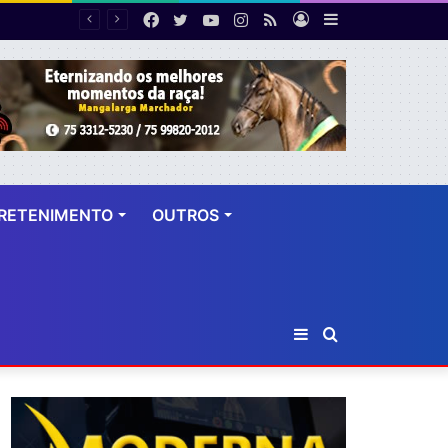
Facebook
Twitter
YouTube
Instagram
RSS
Entrar
Barra
Polícia cumpre mandado de prisão contra investigado por roubo majorado em Cruz das Almas
Lateral
RETENIMENTO
OUTROS
Barra
Procurar
Lateral
por