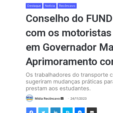
Destaque
Notícia
Recôncavo
Conselho do FUNDE
com os motoristas
em Governador Ma
Aprimoramento con
Os trabalhadores do transporte c
sugeriram mudanças práticas para
prestam aos estudantes.
Mande
Mídia Recôncavo
24/11/2023
um
Facebook
Twitter
Linkedin
Skype
Messenger
Compartilhar via e-mail
e-