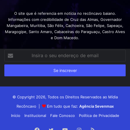
O site que é referencia em notícia no recôncavo baiano.
Informações com credibilidade de Cruz das Almas, Governador
Mangabeira, Muritiba, São Félix, Cachoeira, São Felipe, Sapeaçu,
Maragogipe, Santo Amaro, Cabaceiras do Paraguaçu, Castro Alves
e Dom Macedo.
Insira
o
seu
endereço
de
email
© Copyright 2026, Todos os Direitos Reservados ao Mídia
Recôncavo |
Em tudo que faz:
Agência Sevenmax
Início
Institucional
Fale Conosco
Política de Privacidade
Facebook
Twitter
YouTube
Instagram
RSS