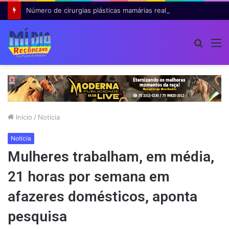
Número de cirurgias plásticas mamárias realizadas pelo SUS cresce 54% em dez anos
Procur
M
por
Início
/
Notícia
Notícia
Mulheres trabalham, em média,
21 horas por semana em
afazeres domésticos, aponta
pesquisa