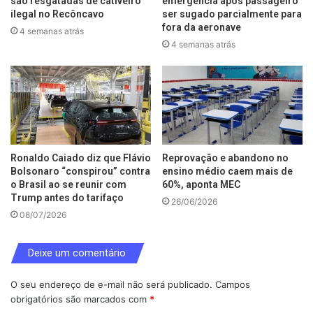
são resgatadas de cativeiro
emergência após passageiro
ilegal no Recôncavo
ser sugado parcialmente para
fora da aeronave
4 semanas atrás
4 semanas atrás
Ronaldo Caiado diz que Flávio
Reprovação e abandono no
Bolsonaro “conspirou” contra
ensino médio caem mais de
o Brasil ao se reunir com
60%, aponta MEC
Trump antes do tarifaço
26/06/2026
08/07/2026
Deixe um comentário
O seu endereço de e-mail não será publicado.
Campos
obrigatórios são marcados com
*