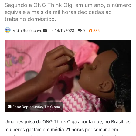
Segundo a ONG Think Olg, em um ano, o número
equivale a mais de mil horas dedicadas ao
trabalho doméstico.
Mande
Mídia Recôncavo
14/11/2023
0
885
um
e-
mail
Foto: Reprodução/ TV Globo
Uma pesquisa da ONG Think Olga aponta que, no Brasil, as
mulheres gastam em
média 21 horas
por semana em