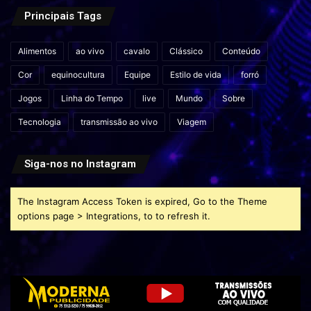
Principais Tags
Alimentos
ao vivo
cavalo
Clássico
Conteúdo
Cor
equinocultura
Equipe
Estilo de vida
forró
Jogos
Linha do Tempo
live
Mundo
Sobre
Tecnologia
transmissão ao vivo
Viagem
Siga-nos no Instagram
The Instagram Access Token is expired, Go to the Theme
options page > Integrations, to to refresh it.