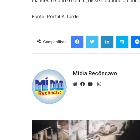
manifesto sobre o tema”, disse Coutinho ao port
Fonte: Portal A Tarde
Facebook
Twitter
Linkedin
Skyp
Compartilhar
Mídia Recôncavo
Instagram
Website
Facebook
YouTube