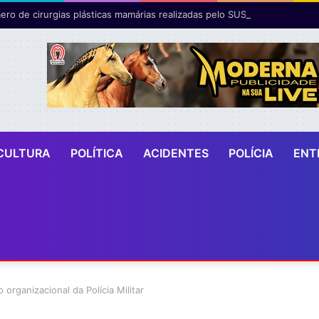
ro de cirurgias plásticas mamárias realizadas pelo SUS cresce 54% em
CULTURA
POLÍTICA
ACIDENTES
POLÍCIA
ENT
organizacional da Polícia Militar