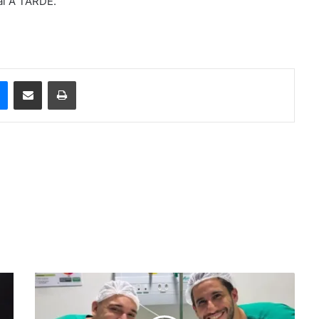
al A TARDE.
e
Messenger
Compartilhar via e-mail
Imprimir