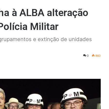
a à ALBA alteração
olícia Militar
agrupamentos e extinção de unidades
0
860