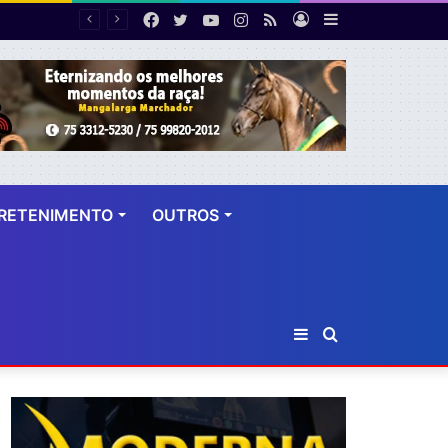
Facebook
Twitter
YouTube
Instagram
RSS
Entrar
Barra
 dez anos
Lateral
RETENIMENTO
OUTROS
Barra
Procurar
Lateral
por