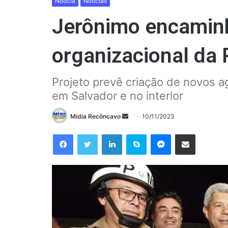
Notícia
Notícias
Jerônimo encaminh
organizacional da P
Projeto prevê criação de novos 
em Salvador e no interior
Mande
Mídia Recôncavo
10/11/2023
um
Facebook
Twitter
Linkedin
Skype
Messenger
Compartilhar via e-mail
e-
mail