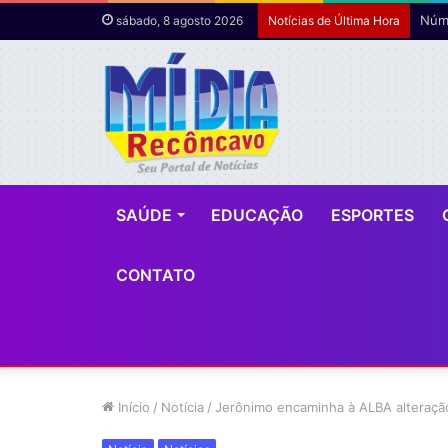
Núme
sábado, 8 agosto 2026
Notícias de Última Hora
SAÚDE
EDUCAÇÃO
ESPORTES
CONTATO
Início
/
Notícia
/
Jerônimo encaminha à ALBA alteração 