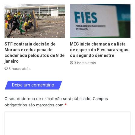
STF contraria decisão de
MEC inicia chamada da lista
Moraes e reduz pena de
de espera do Fies para vagas
condenada pelos atos de 8 de
do segundo semestre
janeiro
3 horas atrás
3 horas atrás
Deixe um comentário
O seu endereço de e-mail não será publicado.
Campos
obrigatórios são marcados com
*
C
o
m