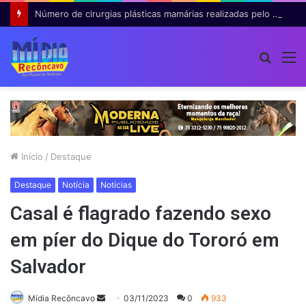
Número de cirurgias plásticas mamárias realizadas pelo SUS cresce 54% em dez anos
Procur
M
por
Início
/
Destaque
Destaque
Notícia
Notícias
Casal é flagrado fazendo sexo
em píer do Dique do Tororó em
Salvador
Mande
Mídia Recôncavo
03/11/2023
0
933