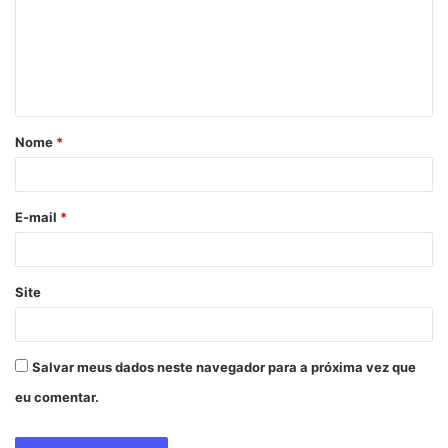
e
n
t
á
Nome
*
r
i
o
E-mail
*
*
Site
Salvar meus dados neste navegador para a próxima vez que
eu comentar.