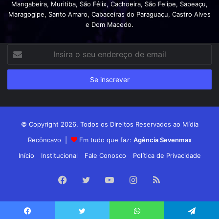
Mangabeira, Muritiba, São Félix, Cachoeira, São Felipe, Sapeaçu,
Maragogipe, Santo Amaro, Cabaceiras do Paraguaçu, Castro Alves
e Dom Macedo.
Insira
o
seu
endereço
de
email
© Copyright 2026, Todos os Direitos Reservados ao Mídia
Recôncavo |
Em tudo que faz:
Agência Sevenmax
Início
Institucional
Fale Conosco
Política de Privacidade
Facebook
Twitter
YouTube
Instagram
RSS