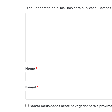
O seu endereço de e-mail não será publicado.
Campos 
C
o
m
e
n
t
á
Nome
*
r
i
o
E-mail
*
*
Salvar meus dados neste navegador para a próxima