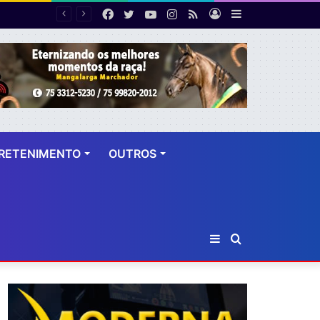
Facebook
Twitter
YouTube
Instagram
RSS
Entrar
Barra
PF desarticula esquema de fraude tributária com falsas permissões de táxi na Bahia; agentes públicos são afastados
Lateral
RETENIMENTO
OUTROS
Barra
Procurar
Lateral
por