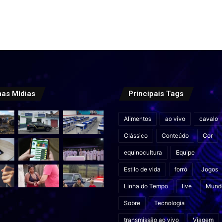
mas Mídias
Principais Tags
Alimentos
ao vivo
cavalo
Clássico
Conteúdo
Cor
equinocultura
Equipe
Estilo de vida
forró
Jogos
Linha do Tempo
live
Mund
Sobre
Tecnologia
transmissão ao vivo
Viagem