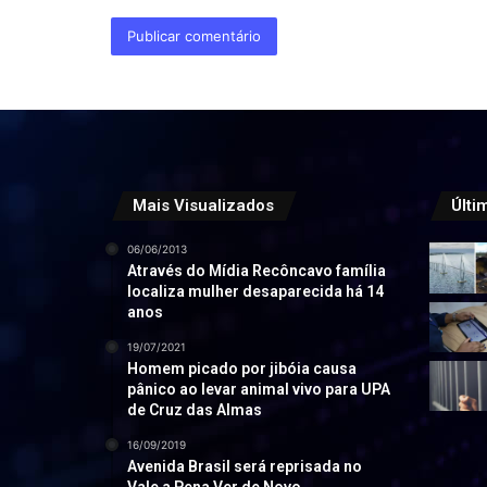
Mais Visualizados
Últi
06/06/2013
Através do Mídia Recôncavo família
localiza mulher desaparecida há 14
anos
19/07/2021
Homem picado por jibóia causa
pânico ao levar animal vivo para UPA
de Cruz das Almas
16/09/2019
Avenida Brasil será reprisada no