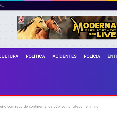
CULTURA
POLÍTICA
ACIDENTES
POLÍCIA
ENT
eiro com recorde continental de público no futebol feminino