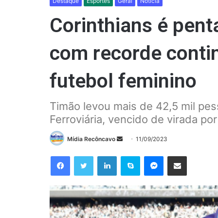
Destaque
Esportes
Geral
Notícia
Corinthians é pent
com recorde contin
futebol feminino
Timão levou mais de 42,5 mil pes
Ferroviária, vencido de virada po
Mande
Mídia Recôncavo
11/09/2023
um
Facebook
Twitter
Linkedin
Skype
Messenger
Compartilhar via e-mail
e-
mail