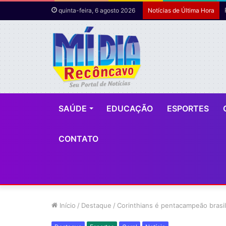
quinta-feira, 6 agosto 2026
Notícias de Última Hora
SAÚDE
EDUCAÇÃO
ESPORTES
CONTATO
Início
/
Destaque
/
Corinthians é pentacampeão brasil