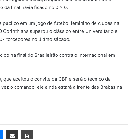
o da final havia ficado no 0 x 0.
e público em um jogo de futebol feminino de clubes na
 Corinthians superou o clássico entre Universitario e
107 torcedores no último sábado.
do na final do Brasileirão contra o Internacional em
s, que aceitou o convite da CBF e será o técnico da
 vez o comando, ele ainda estará à frente das Brabas na
e
Messenger
Compartilhar via e-mail
Imprimir