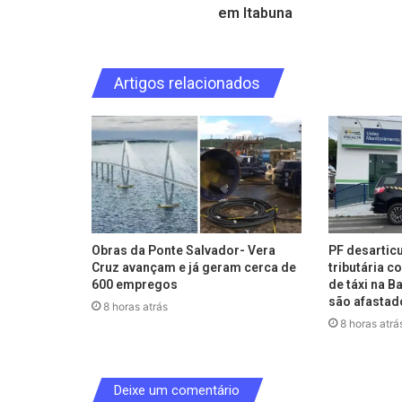
em Itabuna
Artigos relacionados
Obras da Ponte Salvador- Vera
PF desartic
Cruz avançam e já geram cerca de
tributária 
600 empregos
de táxi na B
são afastad
8 horas atrás
8 horas atrá
Deixe um comentário