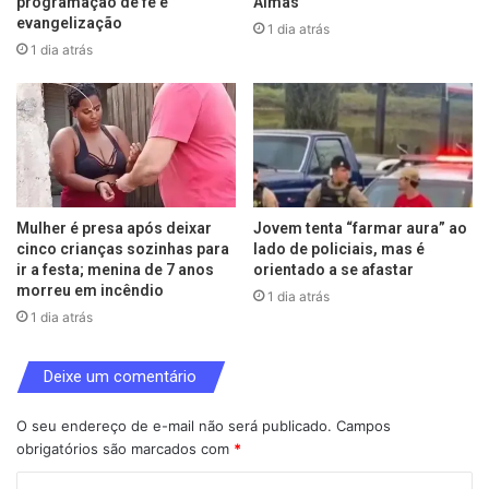
programação de fé e
Almas
evangelização
1 dia atrás
1 dia atrás
Mulher é presa após deixar
Jovem tenta “farmar aura” ao
cinco crianças sozinhas para
lado de policiais, mas é
ir a festa; menina de 7 anos
orientado a se afastar
morreu em incêndio
1 dia atrás
1 dia atrás
Deixe um comentário
O seu endereço de e-mail não será publicado.
Campos
obrigatórios são marcados com
*
C