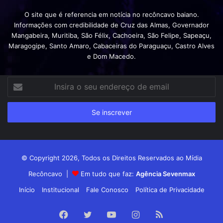
O site que é referencia em notícia no recôncavo baiano.
Informações com credibilidade de Cruz das Almas, Governador
Mangabeira, Muritiba, São Félix, Cachoeira, São Felipe, Sapeaçu,
Maragogipe, Santo Amaro, Cabaceiras do Paraguaçu, Castro Alves
e Dom Macedo.
Insira
o
seu
endereço
de
email
© Copyright 2026, Todos os Direitos Reservados ao Mídia
Recôncavo |
Em tudo que faz:
Agência Sevenmax
Início
Institucional
Fale Conosco
Política de Privacidade
Facebook
Twitter
YouTube
Instagram
RSS