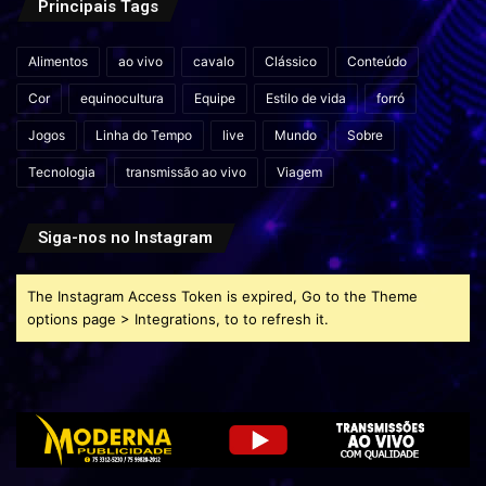
Principais Tags
Alimentos
ao vivo
cavalo
Clássico
Conteúdo
Cor
equinocultura
Equipe
Estilo de vida
forró
Jogos
Linha do Tempo
live
Mundo
Sobre
Tecnologia
transmissão ao vivo
Viagem
Siga-nos no Instagram
The Instagram Access Token is expired, Go to the Theme
options page > Integrations, to to refresh it.