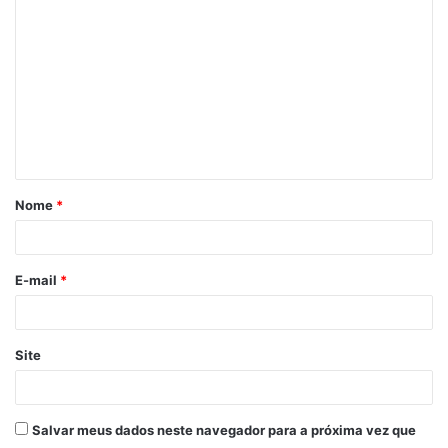
o
m
e
n
t
á
Nome
*
r
i
o
E-mail
*
*
Site
Salvar meus dados neste navegador para a próxima vez que