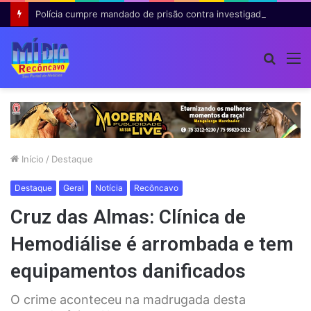
Polícia cumpre mandado de prisão contra investigado por roubo majorado em Cruz das Almas
Procur
M
por
Início
/
Destaque
Destaque
Geral
Notícia
Recôncavo
Cruz das Almas: Clínica de
Hemodiálise é arrombada e tem
equipamentos danificados
O crime aconteceu na madrugada desta