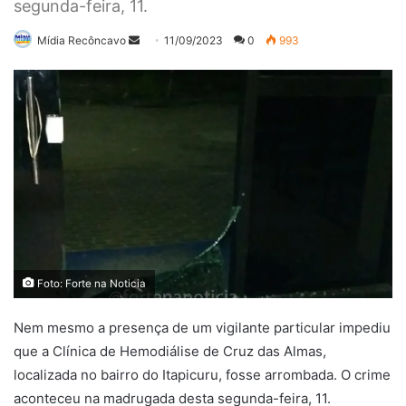
segunda-feira, 11.
Mande
Mídia Recôncavo
11/09/2023
0
993
um
e-
mail
Foto: Forte na Noticia
Nem mesmo a presença de um vigilante particular impediu
que a Clínica de Hemodiálise de Cruz das Almas,
localizada no bairro do Itapicuru, fosse arrombada. O crime
aconteceu na madrugada desta segunda-feira, 11.