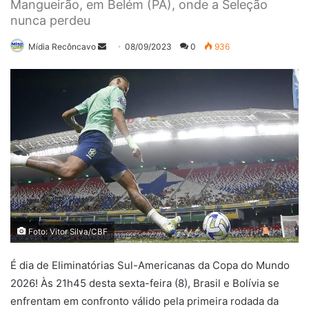
Mangueirão, em Belém (PA), onde a Seleção
nunca perdeu
Mande
Mídia Recôncavo
08/09/2023
0
936
um
e-
mail
Foto: Vitor Silva/CBF
É dia de Eliminatórias Sul-Americanas da Copa do Mundo
2026! Às 21h45 desta sexta-feira (8), Brasil e Bolívia se
enfrentam em confronto válido pela primeira rodada da