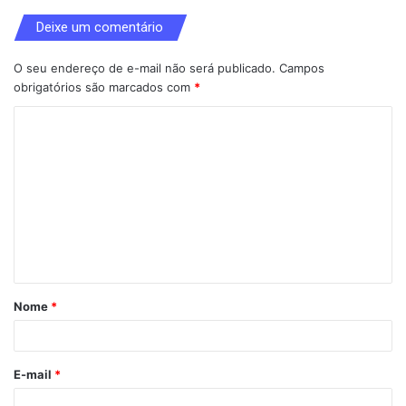
Deixe um comentário
O seu endereço de e-mail não será publicado.
Campos
obrigatórios são marcados com
*
C
o
m
e
n
t
á
Nome
*
r
i
o
E-mail
*
*