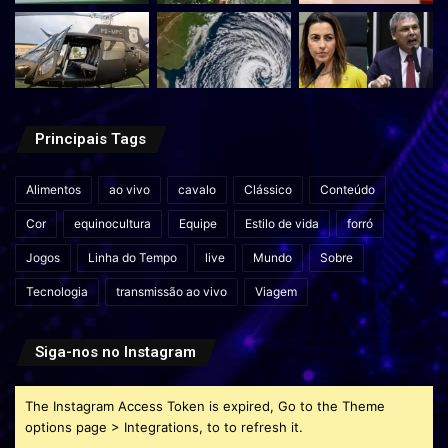
Principais Tags
Alimentos
ao vivo
cavalo
Clássico
Conteúdo
Cor
equinocultura
Equipe
Estilo de vida
forró
Jogos
Linha do Tempo
live
Mundo
Sobre
Tecnologia
transmissão ao vivo
Viagem
Siga-nos no Instagram
The Instagram Access Token is expired, Go to the Theme
options page > Integrations, to to refresh it.