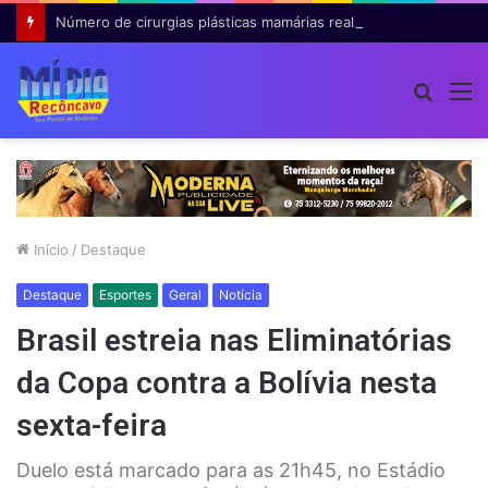
Número de cirurgias plásticas mamárias realizadas pelo SUS cresce 54% em dez anos
Procur
M
por
Início
/
Destaque
Destaque
Esportes
Geral
Notícia
Brasil estreia nas Eliminatórias
da Copa contra a Bolívia nesta
sexta-feira
Duelo está marcado para as 21h45, no Estádio