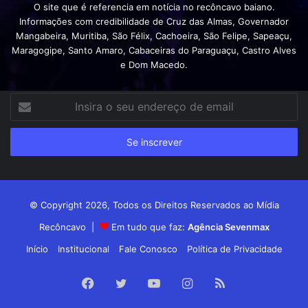
O site que é referencia em notícia no recôncavo baiano.
Informações com credibilidade de Cruz das Almas, Governador
Mangabeira, Muritiba, São Félix, Cachoeira, São Felipe, Sapeaçu,
Maragogipe, Santo Amaro, Cabaceiras do Paraguaçu, Castro Alves
e Dom Macedo.
Insira
o
seu
endereço
de
email
© Copyright 2026, Todos os Direitos Reservados ao Mídia
Recôncavo |
Em tudo que faz:
Agência Sevenmax
Início
Institucional
Fale Conosco
Política de Privacidade
Facebook
Twitter
YouTube
Instagram
RSS