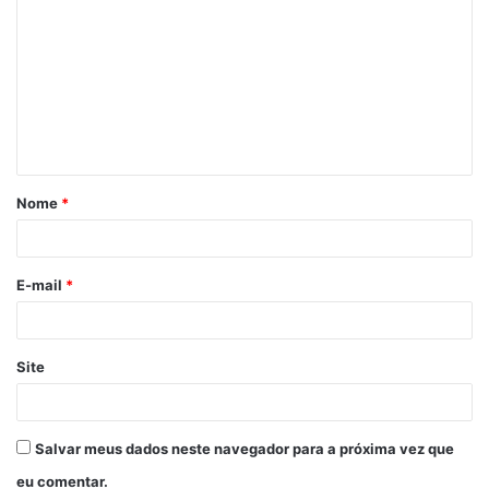
o
m
e
n
t
á
Nome
*
r
i
o
E-mail
*
*
Site
Salvar meus dados neste navegador para a próxima vez que
eu comentar.