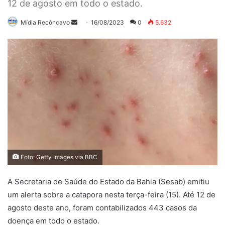
12 de agosto em todo o estado.
Mande
Mídia Recôncavo
16/08/2023
0
5.632
um
e-
mail
Foto: Getty Images via BBC
A Secretaria de Saúde do Estado da Bahia (Sesab) emitiu
um alerta sobre a catapora nesta terça-feira (15). Até 12 de
agosto deste ano, foram contabilizados 443 casos da
doença em todo o estado.