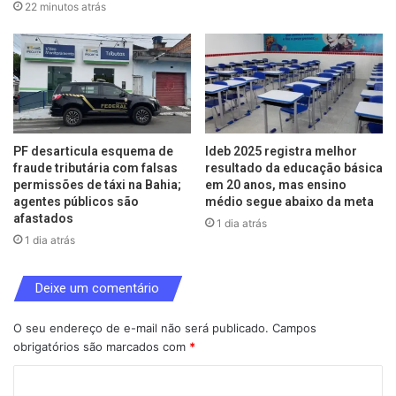
22 minutos atrás
PF desarticula esquema de
Ideb 2025 registra melhor
fraude tributária com falsas
resultado da educação básica
permissões de táxi na Bahia;
em 20 anos, mas ensino
agentes públicos são
médio segue abaixo da meta
afastados
1 dia atrás
1 dia atrás
Deixe um comentário
O seu endereço de e-mail não será publicado.
Campos
obrigatórios são marcados com
*
C