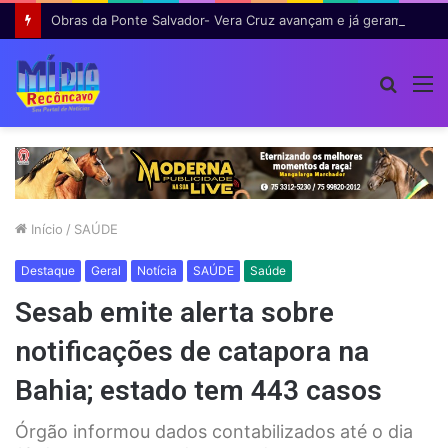
Obras da Ponte Salvador- Vera Cruz avançam e já geram cerca de 600 empregos
Procur
M
por
Início
/
SAÚDE
Destaque
Geral
Notícia
SAÚDE
Saúde
Sesab emite alerta sobre
notificações de catapora na
Bahia; estado tem 443 casos
Órgão informou dados contabilizados até o dia