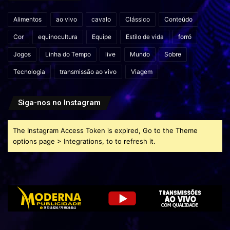
Alimentos
ao vivo
cavalo
Clássico
Conteúdo
Cor
equinocultura
Equipe
Estilo de vida
forró
Jogos
Linha do Tempo
live
Mundo
Sobre
Tecnologia
transmissão ao vivo
Viagem
Siga-nos no Instagram
The Instagram Access Token is expired, Go to the Theme
options page > Integrations, to to refresh it.