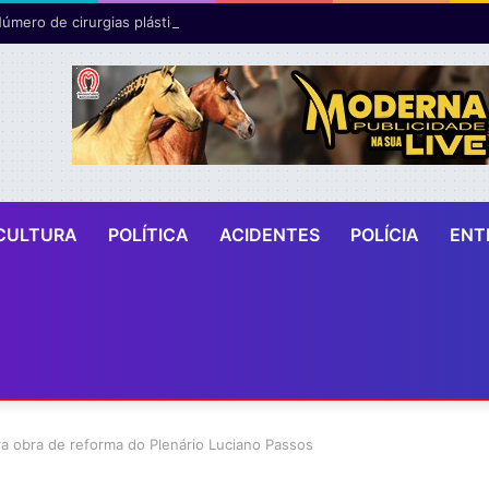
CULTURA
POLÍTICA
ACIDENTES
POLÍCIA
ENT
a obra de reforma do Plenário Luciano Passos