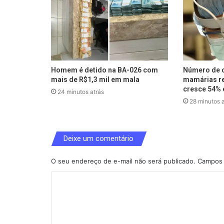
Homem é detido na BA-026 com
Número de c
mais de R$1,3 mil em mala
mamárias re
cresce 54% 
24 minutos atrás
28 minutos a
Deixe um comentário
O seu endereço de e-mail não será publicado.
Campos 
C
o
m