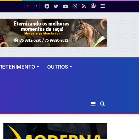
Facebook
Twitter
YouTube
Instagram
RSS
Entrar
Barra
Número de cirurgias plásticas mamárias realizadas pelo SUS cresce 54% em dez anos
Lateral
RETENIMENTO
OUTROS
Barra
Procurar
Lateral
por