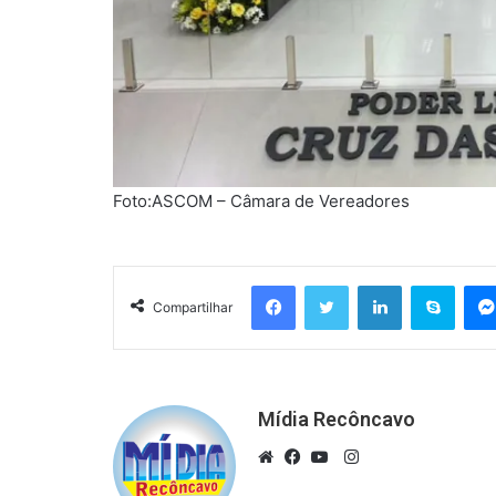
Foto:ASCOM – Câmara de Vereadores
Facebook
Twitter
Linkedin
Skyp
Compartilhar
Mídia Recôncavo
Instagram
Website
Facebook
YouTube