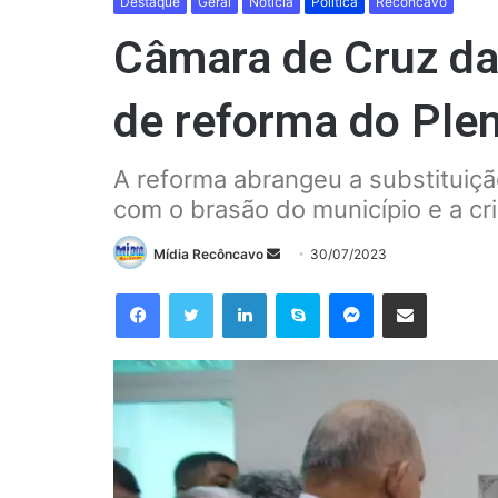
Destaque
Geral
Notícia
Política
Recôncavo
Câmara de Cruz da
de reforma do Ple
A reforma abrangeu a substituiçã
com o brasão do município e a cr
Mande
Mídia Recôncavo
30/07/2023
um
Facebook
Twitter
Linkedin
Skype
Messenger
Compartilhar via e-mail
e-
mail