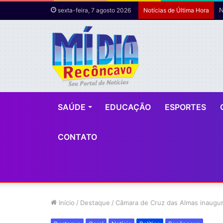
sexta-feira, 7 agosto 2026
Notícias de Última Hora
SAÚDE
EDUCAÇÃO
ESPORTES
CONTATO
Início
/
Destaque
/
Câmara de Cruz das Almas inaugur