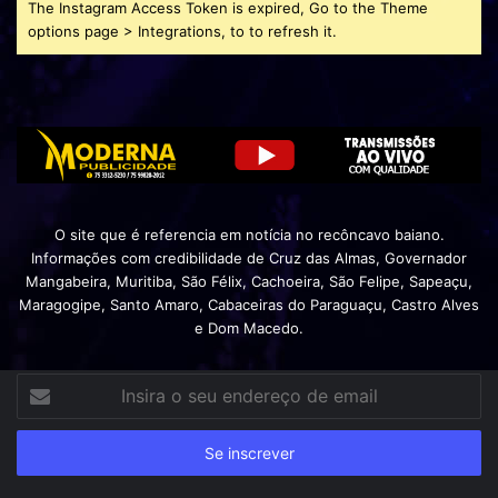
The Instagram Access Token is expired, Go to the Theme
options page > Integrations, to to refresh it.
O site que é referencia em notícia no recôncavo baiano.
Informações com credibilidade de Cruz das Almas, Governador
Mangabeira, Muritiba, São Félix, Cachoeira, São Felipe, Sapeaçu,
Maragogipe, Santo Amaro, Cabaceiras do Paraguaçu, Castro Alves
e Dom Macedo.
Insira
o
seu
endereço
de