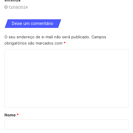
12/09/2024
Deixe um comentário
O seu endereço de e-mail não será publicado.
Campos
obrigatórios são marcados com
*
C
o
m
e
n
t
á
Nome
*
r
i