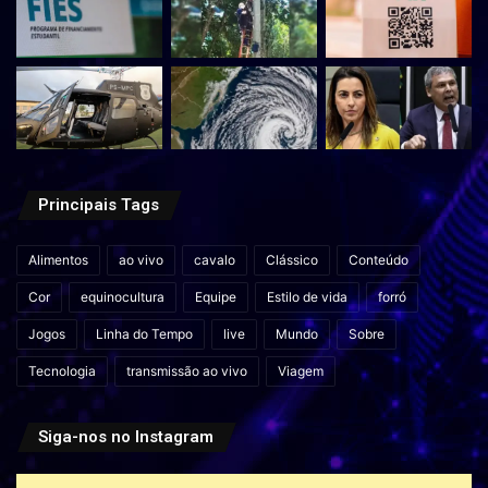
Principais Tags
Alimentos
ao vivo
cavalo
Clássico
Conteúdo
Cor
equinocultura
Equipe
Estilo de vida
forró
Jogos
Linha do Tempo
live
Mundo
Sobre
Tecnologia
transmissão ao vivo
Viagem
Siga-nos no Instagram