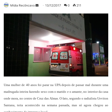
Mande
Mídia Recôncavo
13/12/2017
0
211
um
e-
mail
Uma mulher de 40 anos foi parar na UPA depois de passar mal durante uma
madrugada inteira fazendo sexo com o marido e o amante, no interior da casa
onde mora, no centro de Cruz das Almas. O fato, segundo o radialista Ueviton
Santana, teria acontecido na semana passada, mas só agora chegou ao
conhecimento da imprensa local.