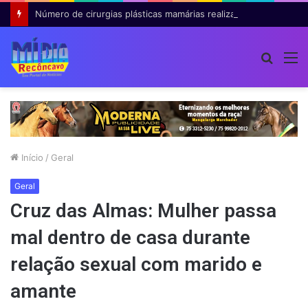
Número de cirurgias plásticas mamárias realizadas pelo SUS cresce 54% em dez anos
Procur
M
por
Início
/
Geral
Geral
Cruz das Almas: Mulher passa
mal dentro de casa durante
relação sexual com marido e
amante