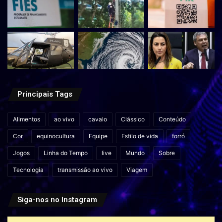
Principais Tags
Alimentos
ao vivo
cavalo
Clássico
Conteúdo
Cor
equinocultura
Equipe
Estilo de vida
forró
Jogos
Linha do Tempo
live
Mundo
Sobre
Tecnologia
transmissão ao vivo
Viagem
Siga-nos no Instagram