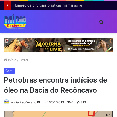
Número de cirurgias plásticas mamárias realizadas pelo SUS cresce 54% em dez anos
Procur
M
por
Início
/
Geral
Geral
Petrobras encontra indícios de
óleo na Bacia do Recôncavo
Mande
Mídia Recôncavo
16/02/2013
0
313
um
e-