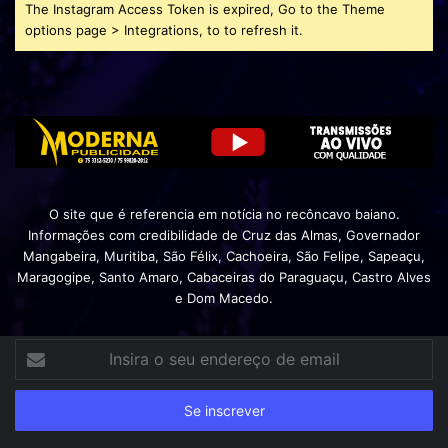
The Instagram Access Token is expired, Go to the Theme
options page > Integrations, to to refresh it.
O site que é referencia em notícia no recôncavo baiano.
Informações com credibilidade de Cruz das Almas, Governador
Mangabeira, Muritiba, São Félix, Cachoeira, São Felipe, Sapeaçu,
Maragogipe, Santo Amaro, Cabaceiras do Paraguaçu, Castro Alves
e Dom Macedo.
Insira
o
seu
endereço
de