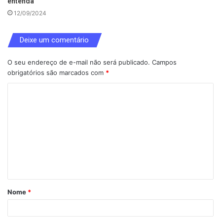
entenda
12/09/2024
Deixe um comentário
O seu endereço de e-mail não será publicado.
Campos
obrigatórios são marcados com
*
C
o
m
e
n
t
á
Nome
*
r
i