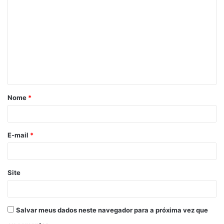
o
m
e
n
t
á
Nome
*
r
i
o
E-mail
*
*
Site
Salvar meus dados neste navegador para a próxima vez que