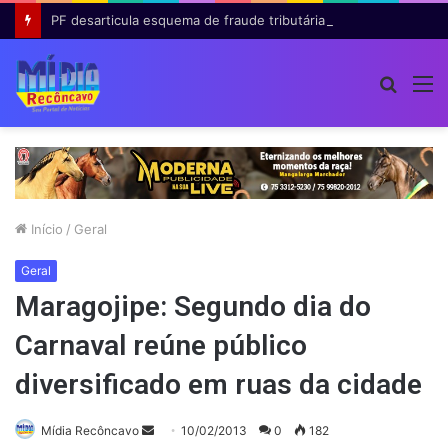
PF desarticula esquema de fraude tributária com falsas permissões de táxi na Bahia; agentes públicos são afastados
Procur
M
por
Início
/
Geral
Geral
Maragojipe: Segundo dia do
Carnaval reúne público
diversificado em ruas da cidade
Mande
Mídia Recôncavo
10/02/2013
0
182