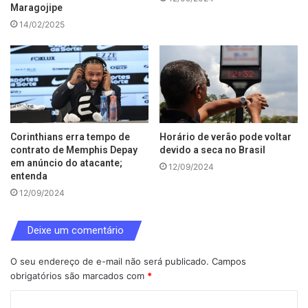
Maragojipe
14/02/2025
Corinthians erra tempo de
Horário de verão pode voltar
contrato de Memphis Depay
devido a seca no Brasil
em anúncio do atacante;
12/09/2024
entenda
12/09/2024
Deixe um comentário
O seu endereço de e-mail não será publicado.
Campos
obrigatórios são marcados com
*
C