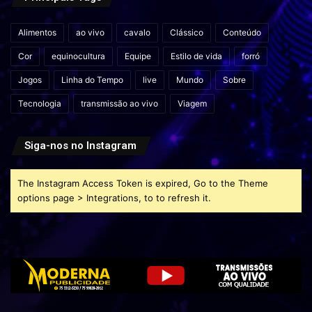
Alimentos
ao vivo
cavalo
Clássico
Conteúdo
Cor
equinocultura
Equipe
Estilo de vida
forró
Jogos
Linha do Tempo
live
Mundo
Sobre
Tecnologia
transmissão ao vivo
Viagem
Siga-nos no Instagram
The Instagram Access Token is expired, Go to the Theme
options page > Integrations, to to refresh it.