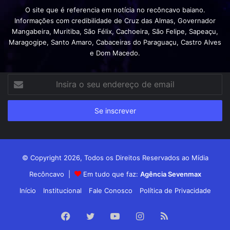
O site que é referencia em notícia no recôncavo baiano.
Informações com credibilidade de Cruz das Almas, Governador
Mangabeira, Muritiba, São Félix, Cachoeira, São Felipe, Sapeaçu,
Maragogipe, Santo Amaro, Cabaceiras do Paraguaçu, Castro Alves
e Dom Macedo.
Insira
o
seu
endereço
de
email
© Copyright 2026, Todos os Direitos Reservados ao Mídia
Recôncavo |
Em tudo que faz:
Agência Sevenmax
Início
Institucional
Fale Conosco
Política de Privacidade
Facebook
Twitter
YouTube
Instagram
RSS