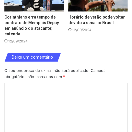
Corinthians erra tempo de
Horário de verão pode voltar
contrato de Memphis Depay
devido a seca no Brasil
em anúncio do atacante;
12/09/2024
entenda
12/09/2024
Deixe um comentário
O seu endereço de e-mail não será publicado.
Campos
obrigatórios são marcados com
*
C
o
m
e
n
t