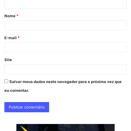
á
Nome
*
r
i
o
E-mail
*
*
Site
Salvar meus dados neste navegador para a próxima vez que
eu comentar.