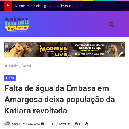
Número de cirurgias plásticas mamárias realizadas pelo SUS cresce 54% em dez anos
Procur
M
por
Início
/
Geral
Geral
Falta de água da Embasa em
Amargosa deixa população da
Katiara revoltada
Mande
Mídia Recôncavo
08/02/2013
0
223