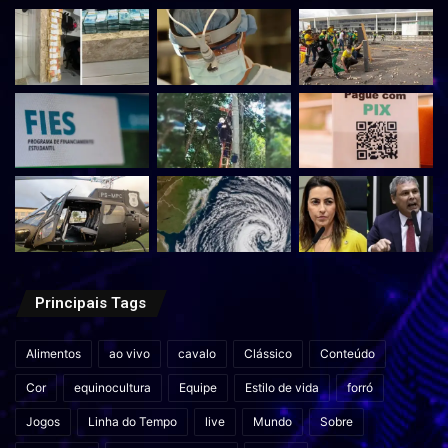
Principais Tags
Alimentos
ao vivo
cavalo
Clássico
Conteúdo
Cor
equinocultura
Equipe
Estilo de vida
forró
Jogos
Linha do Tempo
live
Mundo
Sobre