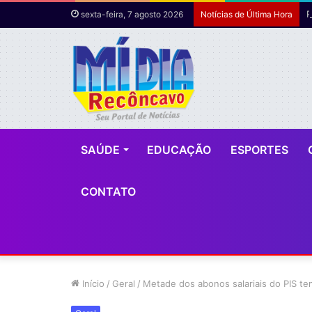
sexta-feira, 7 agosto 2026
Notícias de Última Hora
SAÚDE
EDUCAÇÃO
ESPORTES
CONTATO
Início
/
Geral
/
Metade dos abonos salariais do PIS t