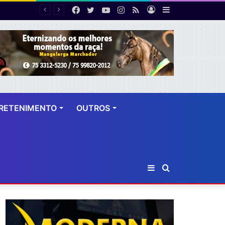
Facebook
Twitter
YouTube
Instagram
RSS
Entrar
Barra
PF desarticula esquema de fraude tributária com falsas permissões de táxi na Bahia; agentes públicos são afastados
Lateral
RETENIMENTO
OUTROS
Barra
Procurar
Lateral
por