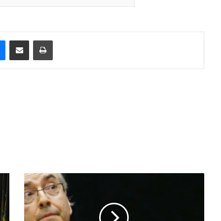
e
Messenger
Compartilhar via e-mail
Imprimir