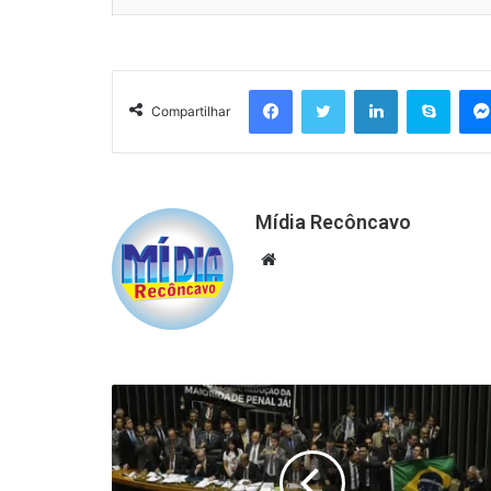
Facebook
Twitter
Linkedin
Skyp
Compartilhar
Mídia Recôncavo
Website