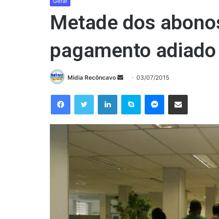
Geral
Metade dos abonos
pagamento adiado
Mande
Mídia Recôncavo
03/07/2015
um
Facebook
Twitter
Linkedin
Skype
Messenger
Compartilhar via e-mail
e-
mail