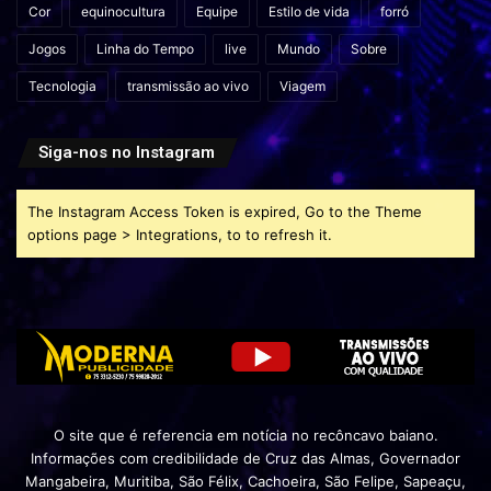
Cor
equinocultura
Equipe
Estilo de vida
forró
Jogos
Linha do Tempo
live
Mundo
Sobre
Tecnologia
transmissão ao vivo
Viagem
Siga-nos no Instagram
The Instagram Access Token is expired, Go to the Theme
options page > Integrations, to to refresh it.
O site que é referencia em notícia no recôncavo baiano.
Informações com credibilidade de Cruz das Almas, Governador
Mangabeira, Muritiba, São Félix, Cachoeira, São Felipe, Sapeaçu,