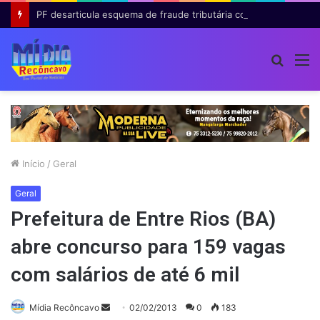
PF desarticula esquema de fraude tributária com falsas permissões de táxi na Bahia; agentes públicos são afastados
Procur
M
por
Início
/
Geral
Geral
Prefeitura de Entre Rios (BA)
abre concurso para 159 vagas
com salários de até 6 mil
Mande
Mídia Recôncavo
02/02/2013
0
183