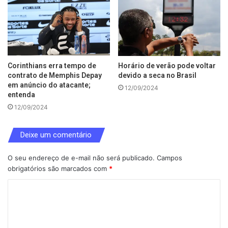
Corinthians erra tempo de
Horário de verão pode voltar
contrato de Memphis Depay
devido a seca no Brasil
em anúncio do atacante;
12/09/2024
entenda
12/09/2024
Deixe um comentário
O seu endereço de e-mail não será publicado.
Campos
obrigatórios são marcados com
*
C
o
m