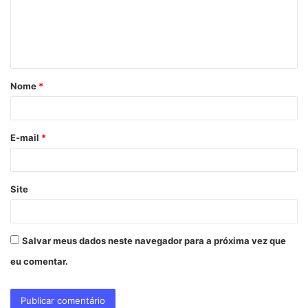
e
n
t
á
Nome
*
r
i
o
E-mail
*
*
Site
Salvar meus dados neste navegador para a próxima vez que
eu comentar.