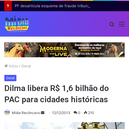
PF desarticula esquema de fraude tributária com falsas permissões de táxi na Bahia; agentes públicos são afastados
Procur
M
por
Início
/
Geral
Geral
Dilma libera R$ 1,6 bilhão do
PAC para cidades históricas
Mande
Mídia Recôncavo
12/12/2013
0
210
um
e-