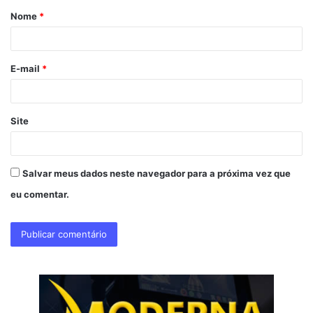
Nome
*
r
i
o
E-mail
*
*
Site
Salvar meus dados neste navegador para a próxima vez que
eu comentar.