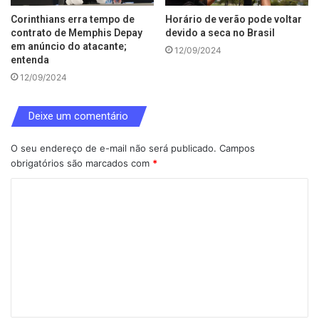
Corinthians erra tempo de
Horário de verão pode voltar
contrato de Memphis Depay
devido a seca no Brasil
em anúncio do atacante;
12/09/2024
entenda
12/09/2024
Deixe um comentário
O seu endereço de e-mail não será publicado.
Campos
obrigatórios são marcados com
*
C
o
m
e
n
t
á