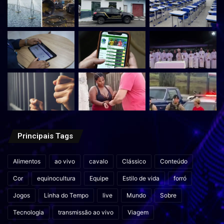
Principais Tags
Alimentos
ao vivo
cavalo
Clássico
Conteúdo
Cor
equinocultura
Equipe
Estilo de vida
forró
Jogos
Linha do Tempo
live
Mundo
Sobre
Tecnologia
transmissão ao vivo
Viagem