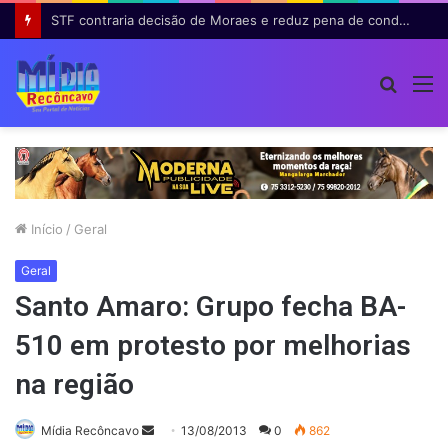
STF contraria decisão de Moraes e reduz pena de condenada pelos atos de 8 de janeiro
Procur
M
por
Início
/
Geral
Geral
Santo Amaro: Grupo fecha BA-
510 em protesto por melhorias
na região
Mande
Mídia Recôncavo
13/08/2013
0
862