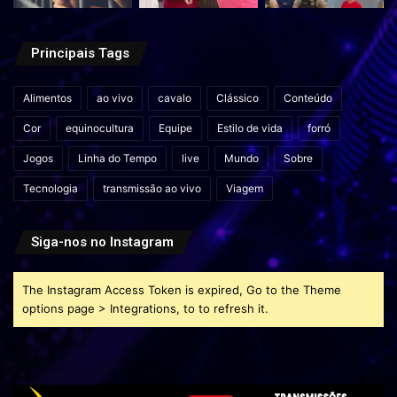
Principais Tags
Alimentos
ao vivo
cavalo
Clássico
Conteúdo
Cor
equinocultura
Equipe
Estilo de vida
forró
Jogos
Linha do Tempo
live
Mundo
Sobre
Tecnologia
transmissão ao vivo
Viagem
Siga-nos no Instagram
The Instagram Access Token is expired, Go to the Theme
options page > Integrations, to to refresh it.