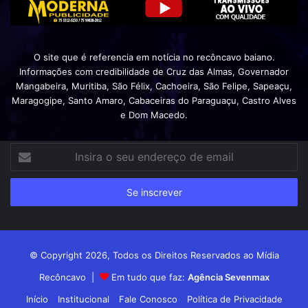
O site que é referencia em notícia no recôncavo baiano.
Informações com credibilidade de Cruz das Almas, Governador
Mangabeira, Muritiba, São Félix, Cachoeira, São Felipe, Sapeaçu,
Maragogipe, Santo Amaro, Cabaceiras do Paraguaçu, Castro Alves
e Dom Macedo.
Insira
o
seu
endereço
de
email
© Copyright 2026, Todos os Direitos Reservados ao Mídia
Recôncavo |
Em tudo que faz:
Agência Sevenmax
Início
Institucional
Fale Conosco
Política de Privacidade