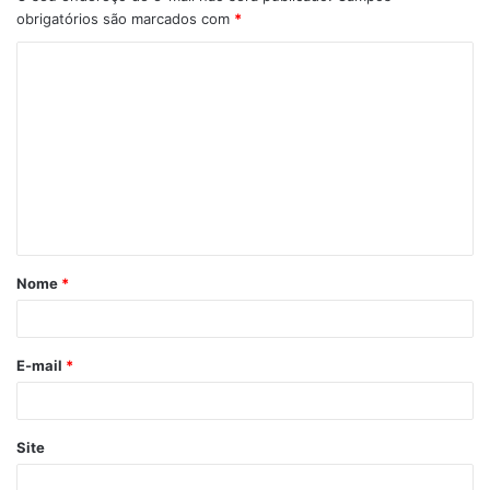
obrigatórios são marcados com
*
C
o
m
e
n
t
á
Nome
*
r
i
o
E-mail
*
*
Site