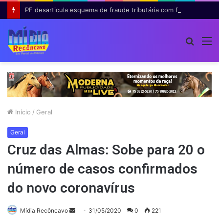
PF desarticula esquema de fraude tributária com falsas permissões de táxi na Bahia; agentes públicos são afastados
Procur
M
por
Início
/
Geral
Geral
Cruz das Almas: Sobe para 20 o
número de casos confirmados
do novo coronavírus
Mande
Mídia Recôncavo
31/05/2020
0
221