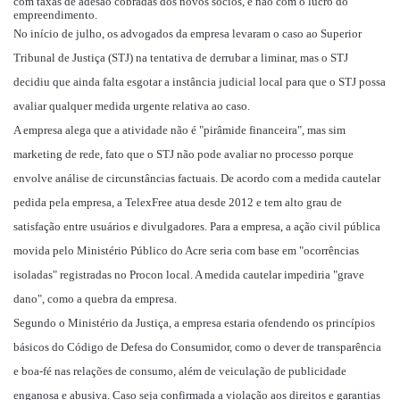
com taxas de adesão cobradas dos novos sócios, e não com o lucro do
empreendimento.
No início de julho, os advogados da empresa levaram o caso ao Superior
Tribunal de Justiça (STJ) na tentativa de derrubar a liminar, mas o STJ
decidiu que ainda falta esgotar a instância judicial local para que o STJ possa
avaliar qualquer medida urgente relativa ao caso.
A empresa alega que a atividade não é "pirâmide financeira", mas sim
marketing de rede, fato que o STJ não pode avaliar no processo porque
envolve análise de circunstâncias factuais. De acordo com a medida cautelar
pedida pela empresa, a TelexFree atua desde 2012 e tem alto grau de
satisfação entre usuários e divulgadores. Para a empresa, a ação civil pública
movida pelo Ministério Público do Acre seria com base em "ocorrências
isoladas" registradas no Procon local. A medida cautelar impediria "grave
dano", como a quebra da empresa.
Segundo o Ministério da Justiça, a empresa estaria ofendendo os princípios
básicos do Código de Defesa do Consumidor, como o dever de transparência
e boa-fé nas relações de consumo, além de veiculação de publicidade
enganosa e abusiva. Caso seja confirmada a violação aos direitos e garantias