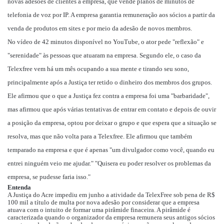
novas adesões de clientes à empresa, que vende planos de minutos de
telefonia de voz por IP. A empresa garantia remuneração aos sócios a partir da
venda de produtos em sites e por meio da adesão de novos membros.
No vídeo de 42 minutos disponível no YouTube, o ator pede "reflexão" e
"serenidade" às pessoas que atuaram na empresa. Segundo ele, o caso da
Telexfree vem há um mês ocupando a sua mente e tirando seu sono,
principalmente após a Justiça ter retido o dinheiro dos membros dos grupos.
Ele afirmou que o que a Justiça fez contra a empresa foi uma "barbaridade",
mas afirmou que após várias tentativas de entrar em contato e depois de ouvir
a posição da empresa, optou por deixar o grupo e que espera que a situação se
resolva, mas que não volta para a Telexfree. Ele afirmou que também
temparado na empresa e que é apenas "um divulgador como você, quando eu
entrei ninguém veio me ajudar." "Quisera eu poder resolver os problemas da
empresa, se pudesse faria isso."
Entenda
A Justiça do Acre impediu em junho a atividade da TelexFree sob pena de R$
100 mil a título de multa por nova adesão por considerar que a empresa
atuava com o intuito de formar uma pirâmide finaceira. A pirâmide é
caracterizada quando o organizador da empresa remunera seus antigos sócios