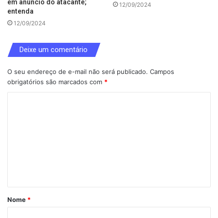
em anúncio do atacante;
12/09/2024
entenda
12/09/2024
Deixe um comentário
O seu endereço de e-mail não será publicado.
Campos
obrigatórios são marcados com
*
C
o
m
e
n
t
á
Nome
*
r
i