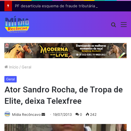
PF desarticula esquema de fraude tributária com falsas permissões de táxi na Bahia; agentes públicos são afastados
Procur
M
por
Início
/
Geral
Geral
Ator Sandro Rocha, de Tropa de
Elite, deixa Telexfree
Mande
Mídia Recôncavo
19/07/2013
0
242
um
e-