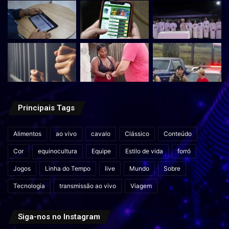
Principais Tags
Alimentos
ao vivo
cavalo
Clássico
Conteúdo
Cor
equinocultura
Equipe
Estilo de vida
forró
Jogos
Linha do Tempo
live
Mundo
Sobre
Tecnologia
transmissão ao vivo
Viagem
Siga-nos no Instagram