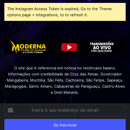
The Instagram Access Token is expired, Go to the Theme
options page > Integrations, to to refresh it.
O site que é referencia em notícia no recôncavo baiano.
Informações com credibilidade de Cruz das Almas, Governador
Mangabeira, Muritiba, São Félix, Cachoeira, São Felipe, Sapeaçu,
Maragogipe, Santo Amaro, Cabaceiras do Paraguaçu, Castro Alves
e Dom Macedo.
Insira
o
seu
endereço