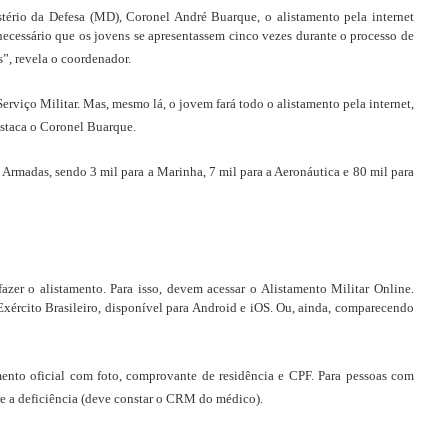
ério da Defesa (MD), Coronel André Buarque, o alistamento pela internet
necessário que os jovens se apresentassem cinco vezes durante o processo de
s”, revela o coordenador.
erviço Militar. Mas, mesmo lá, o jovem fará todo o alistamento pela internet,
destaca o Coronel Buarque.
 Armadas, sendo 3 mil para a Marinha, 7 mil para a Aeronáutica e 80 mil para
zer o alistamento. Para isso, devem acessar o Alistamento Militar Online.
Exército Brasileiro, disponível para Android e iOS. Ou, ainda, comparecendo
ento oficial com foto, comprovante de residência e CPF. Para pessoas com
re a deficiência (deve constar o CRM do médico).