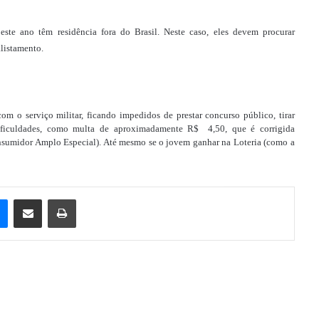
este ano têm residência fora do Brasil. Neste caso, eles devem procurar
alistamento.
m o serviço militar, ficando impedidos de prestar concurso público, tirar
 dificuldades, como multa de aproximadamente R$ 4,50, que é corrigida
nsumidor Amplo Especial). Até mesmo se o jovem ganhar na Loteria (como a
e
Messenger
Compartilhar via e-mail
Imprimir