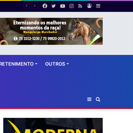
Facebook
Twitter
YouTube
Instagram
RSS
Entrar
Barra
PF desarticula esquema de fraude tributária com falsas permissões de táxi na Bahia; agentes públicos são afastados
Lateral
RETENIMENTO
OUTROS
Barra
Procurar
Lateral
por