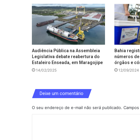
Audiência Pública na Assembleia
Bahia regis
Legislativa debate reabertura do
números de 
Estaleiro Enseada, em Maragojipe
órgãos e có
14/02/2025
12/09/2024
Deixe um comentário
O seu endereço de e-mail não será publicado.
Campos 
C
o
m