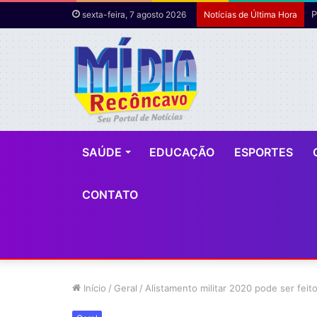
sexta-feira, 7 agosto 2026
Notícias de Última Hora
SAÚDE
EDUCAÇÃO
ESPORTES
CONTATO
Início
/
Geral
/
Alistamento militar 2020 pode ser feito