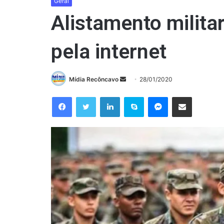
Geral
Alistamento milita
pela internet
Mande
Mídia Recôncavo
28/01/2020
um
Facebook
Twitter
Linkedin
Skype
Messenger
Compartilhar via e-mail
e-
mail