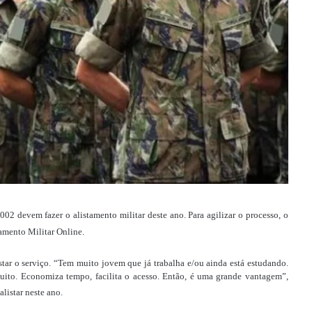
02 devem fazer o alistamento militar deste ano. Para agilizar o processo, o
amento Militar Online.
ar o serviço. “Tem muito jovem que já trabalha e/ou ainda está estudando.
 muito. Economiza tempo, facilita o acesso. Então, é uma grande vantagem”,
listar neste ano.