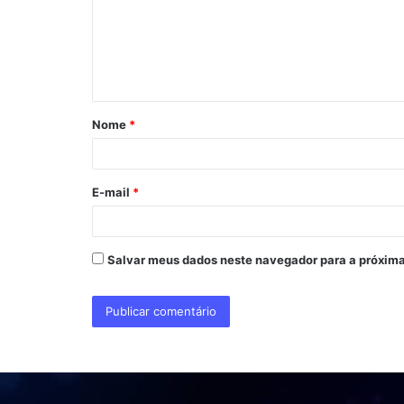
e
n
t
á
Nome
*
r
i
o
E-mail
*
*
Salvar meus dados neste navegador para a próxima