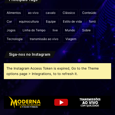
Alimentos
ao vivo
cavalo
Clássico
Conteúdo
Cor
equinocultura
Equipe
Estilo de vida
forró
Jogos
Linha do Tempo
live
Mundo
Sobre
Tecnologia
transmissão ao vivo
Viagem
Siga-nos no Instagram
The Instagram Access Token is expired, Go to the Theme
options page > Integrations, to to refresh it.