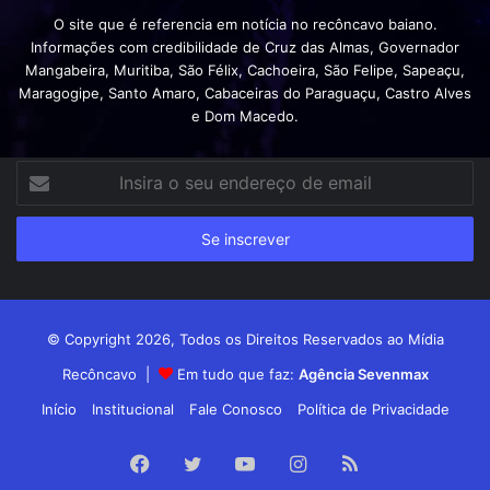
O site que é referencia em notícia no recôncavo baiano.
Informações com credibilidade de Cruz das Almas, Governador
Mangabeira, Muritiba, São Félix, Cachoeira, São Felipe, Sapeaçu,
Maragogipe, Santo Amaro, Cabaceiras do Paraguaçu, Castro Alves
e Dom Macedo.
Insira
o
seu
endereço
de
email
© Copyright 2026, Todos os Direitos Reservados ao Mídia
Recôncavo |
Em tudo que faz:
Agência Sevenmax
Início
Institucional
Fale Conosco
Política de Privacidade
Facebook
Twitter
YouTube
Instagram
RSS