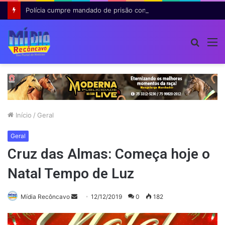
Polícia cumpre mandado de prisão contra investigado por roubo majorado em Cruz das Almas
Procur
M
por
Início
/
Geral
Geral
Cruz das Almas: Começa hoje o
Natal Tempo de Luz
Mande
Mídia Recôncavo
12/12/2019
0
182
um
e-