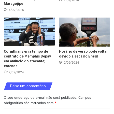
12/09/2024
Maragojipe
14/02/2025
Corinthians erra tempo de
Horário de verão pode voltar
contrato de Memphis Depay
devido a seca no Brasil
em anúncio do atacante;
12/09/2024
entenda
12/09/2024
Deixe um comentário
O seu endereço de e-mail não será publicado.
Campos
obrigatórios são marcados com
*
C