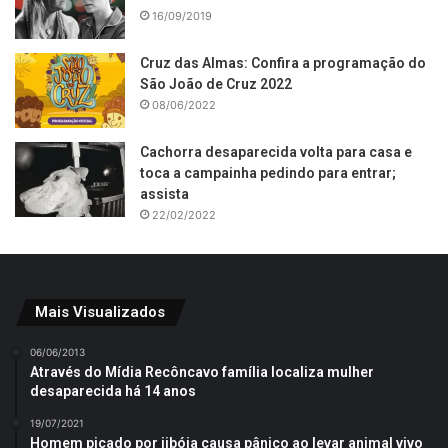
16/09/2019
Cruz das Almas: Confira a programação do
São João de Cruz 2022
08/06/2022
Cachorra desaparecida volta para casa e
toca a campainha pedindo para entrar;
assista
22/02/2022
Mais Visualizados
06/06/2013
Através do Mídia Recôncavo família localiza mulher
desaparecida há 14 anos
19/07/2021
Homem picado por jibóia causa pânico ao levar animal vivo