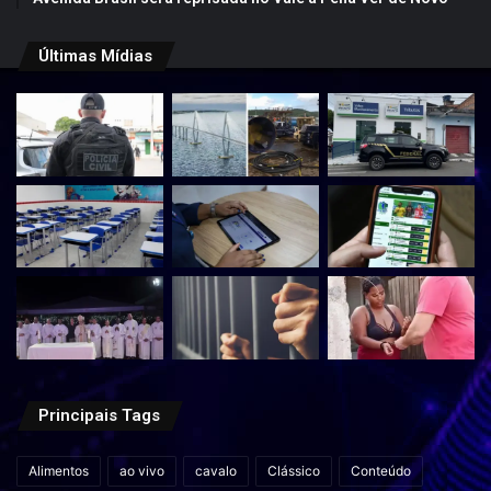
Últimas Mídias
Principais Tags
Alimentos
ao vivo
cavalo
Clássico
Conteúdo