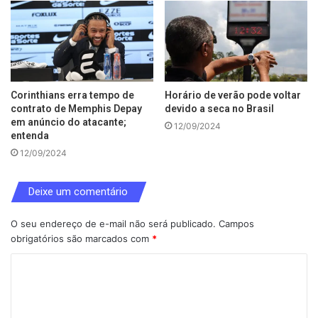
Corinthians erra tempo de
Horário de verão pode voltar
contrato de Memphis Depay
devido a seca no Brasil
em anúncio do atacante;
12/09/2024
entenda
12/09/2024
Deixe um comentário
O seu endereço de e-mail não será publicado.
Campos
obrigatórios são marcados com
*
C
o
m