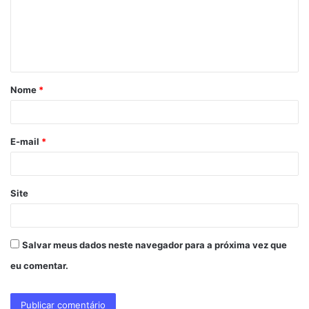
e
n
t
á
Nome
*
r
i
o
E-mail
*
*
Site
Salvar meus dados neste navegador para a próxima vez que
eu comentar.