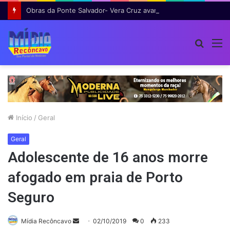
Obras da Ponte Salvador- Vera Cruz avançam e já geram cerca de 600 empregos
Procur
M
por
Início
/
Geral
Geral
Adolescente de 16 anos morre
afogado em praia de Porto
Seguro
Mande
Mídia Recôncavo
02/10/2019
0
233