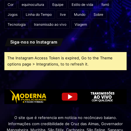
Cor
equinocultura
Equipe
Estilo de vida
forró
Jogos
Linha do Tempo
live
Mundo
Sobre
Tecnologia
transmissão ao vivo
Viagem
Siga-nos no Instagram
The Instagram Access Token is expired, Go to the Theme
options page > Integrations, to to refresh it.
O site que é referencia em notícia no recôncavo baiano.
Informações com credibilidade de Cruz das Almas, Governador
Mangabeira, Muritiba, São Félix, Cachoeira, São Felipe, Sapeaçu,