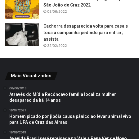
São João de Cruz 2022
08/06/2022
Cachorra desaparecida volta para casa e
toca a campainha pedindo para entrar;
assista
22/02/2022
Mais Visualizados
06/06/2013
Através do Mídia Recôncavo família localiza mulher
desaparecida há 14 anos
19/07/2021
Homem picado por jibóia causa pânico ao levar animal vivo
para UPA de Cruz das Almas
16/09/2019
Avenida Brasil será reprisada no Vale a Pena Ver de Novo