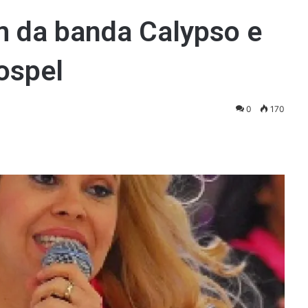
m da banda Calypso e
gospel
0
170