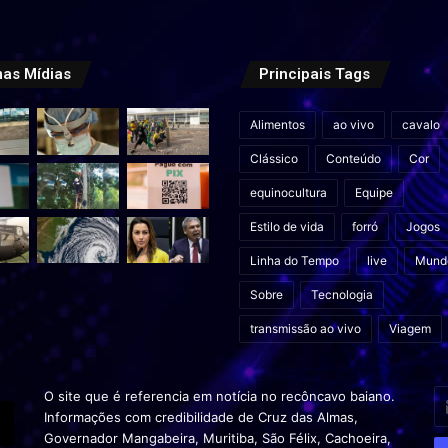
mas Mídias
Principais Tags
Alimentos
ao vivo
cavalo
Clássico
Conteúdo
Cor
equinocultura
Equipe
Estilo de vida
forró
Jogos
Linha do Tempo
live
Mund
Sobre
Tecnologia
transmissão ao vivo
Viagem
In
O site que é referencia em notícia no recôncavo baiano.
o
Informações com credibilidade de Cruz das Almas,
s
Governador Mangabeira, Muritiba, São Félix, Cachoeira,