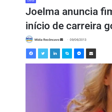
Geral
Joelma anuncia fi
início de carreira 
Mande
Mídia Recôncavo
09/06/2013
um
Facebook
Twitter
Linkedin
Skype
Messenger
Compartilhar via e-mail
e-
mail