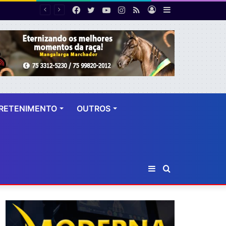
Facebook
Twitter
YouTube
Instagram
RSS
Entrar
Barra
 dez anos
Lateral
RETENIMENTO
OUTROS
Barra
Procurar
Lateral
por