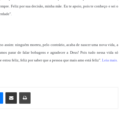
mpre. Feliz por sua decisão, minha mãe. Eu te apoio, pois te conheço e sei o
erdade".
o assim: ninguém morreu, pelo contrário, acaba de nascer uma nova vida, a
mos parar de falar bobagens e agradecer a Deus! Pois tudo nessa vida só
ue estou feliz, feliz por saber que a pessoa que mais amo está feliz".
Leia mais.
e
Messenger
Compartilhar via e-mail
Imprimir