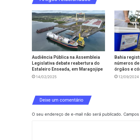
Audiência Pública na Assembleia
Bahia regis
Legislativa debate reabertura do
números de 
Estaleiro Enseada, em Maragojipe
órgãos e có
14/02/2025
12/09/2024
Deixe um comentário
O seu endereço de e-mail não será publicado.
Campos 
C
o