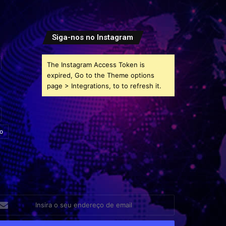
Siga-nos no Instagram
The Instagram Access Token is
expired, Go to the Theme options
page > Integrations, to to refresh it.
o
sira
eu