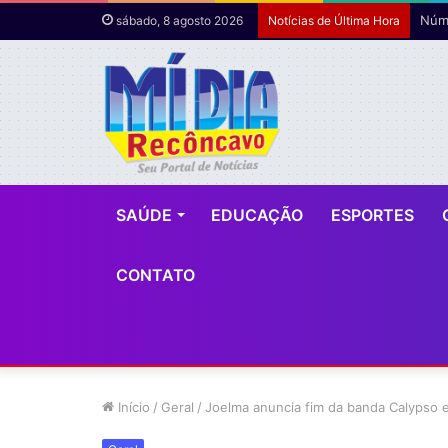
Núme
sábado, 8 agosto 2026
Notícias de Última Hora
SAÚDE
EDUCAÇÃO
ESPORTES
CONTATO
Início
/
Geral
/
Joelma anuncia fim da banda Calypso e 