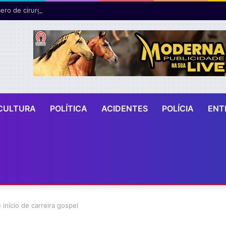
ro de cirurgias plásticas mamárias realizadas pelo SUS cresce 54% em
CULTURA
POLÍTICA
ACIDENTES
POLÍCIA
ENT
início de carreira gospel