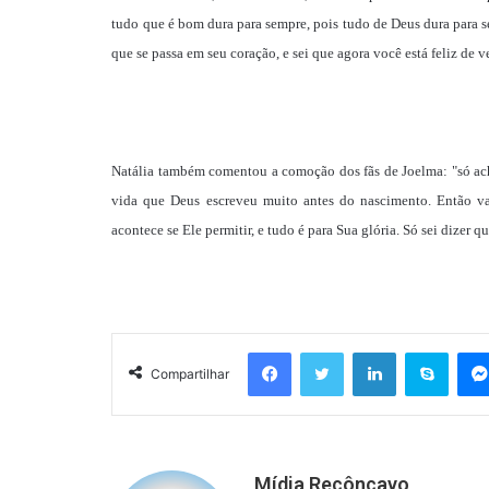
tudo que é bom dura para sempre, pois tudo de Deus dura para se
que se passa em seu coração, e sei que agora você está feliz de v
Natália também comentou a comoção dos fãs de Joelma: "só ach
vida que Deus escreveu muito antes do nascimento. Então va
acontece se Ele permitir, e tudo é para Sua glória. Só sei dizer q
Facebook
Twitter
Linkedin
Skyp
Compartilhar
Mídia Recôncavo