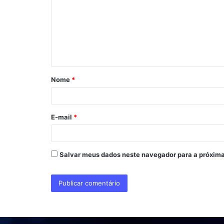
m
e
n
t
á
Nome
*
r
i
o
E-mail
*
*
Salvar meus dados neste navegador para a próxima