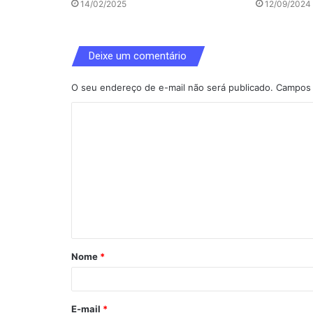
14/02/2025
12/09/2024
Deixe um comentário
O seu endereço de e-mail não será publicado.
Campos 
C
o
m
e
n
t
á
Nome
*
r
i
o
E-mail
*