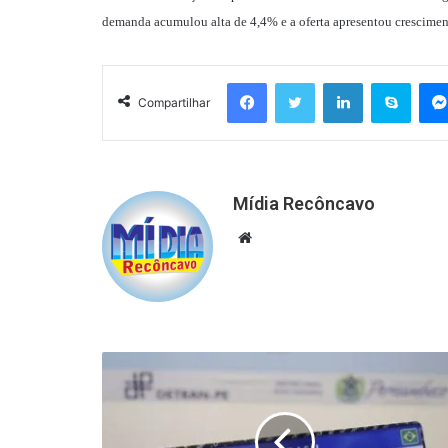
demanda acumulou alta de 4,4% e a oferta apresentou crescime
Facebook
Twitter
Linkedin
Skyp
Compartilhar
Mídia Recôncavo
Website