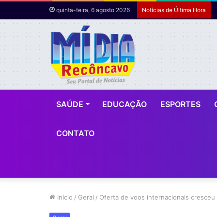
quinta-feira, 6 agosto 2026
Notícias de Última Hora
SAÚDE
EDUCAÇÃO
ESPORTES
CONTATO
Início
/
Geral
/
Oferta de voos internacionais cresc