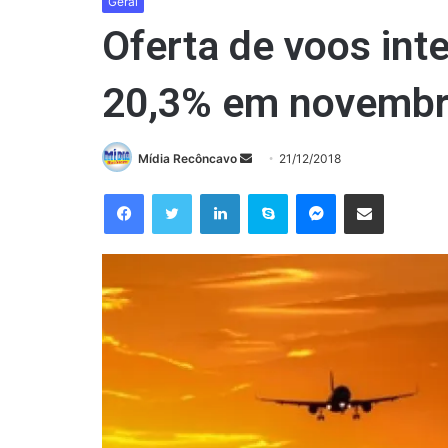
Geral
Oferta de voos int
20,3% em novemb
Mande
Mídia Recôncavo
21/12/2018
um
Facebook
Twitter
Linkedin
Skype
Messenger
Compartilhar via e-mail
e-
mail