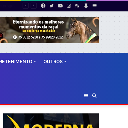
Facebook
Twitter
YouTube
Instagram
RSS
Entrar
Barra
Polícia cumpre mandado de prisão contra investigado por roubo majorado em Cruz das Almas
Lateral
RETENIMENTO
OUTROS
Barra
Procurar
Lateral
por