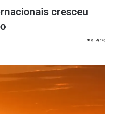
ernacionais cresceu
ro
0
170