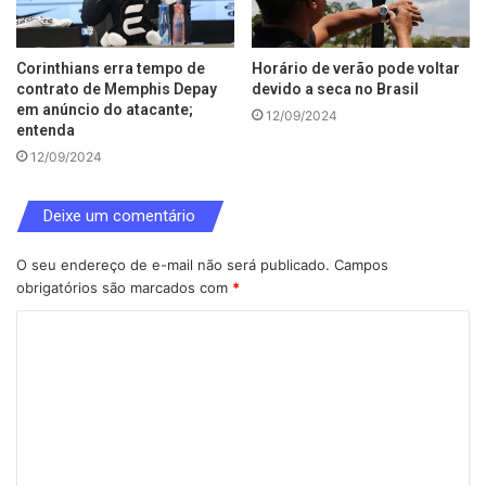
Corinthians erra tempo de
Horário de verão pode voltar
contrato de Memphis Depay
devido a seca no Brasil
em anúncio do atacante;
12/09/2024
entenda
12/09/2024
Deixe um comentário
O seu endereço de e-mail não será publicado.
Campos
obrigatórios são marcados com
*
C
o
m
e
n