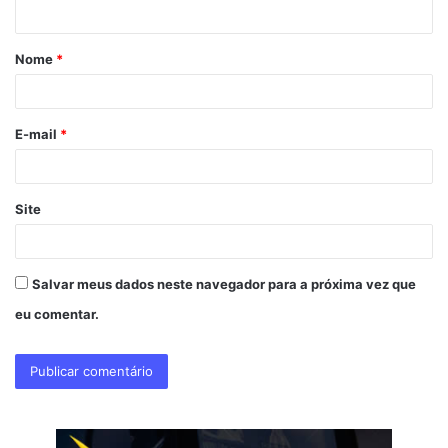
t
á
Nome
*
r
i
o
E-mail
*
*
Site
Salvar meus dados neste navegador para a próxima vez que
eu comentar.