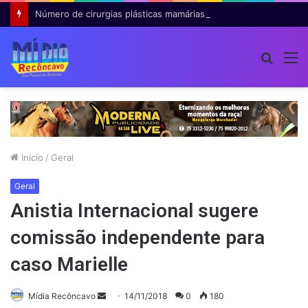
Número de cirurgias plásticas mamárias realizadas pelo SUS cresce 54% em dez anos
Procur
M
por
Início
/
Geral
Geral
Anistia Internacional sugere
comissão independente para
caso Marielle
Mande
Mídia Recôncavo
14/11/2018
0
180