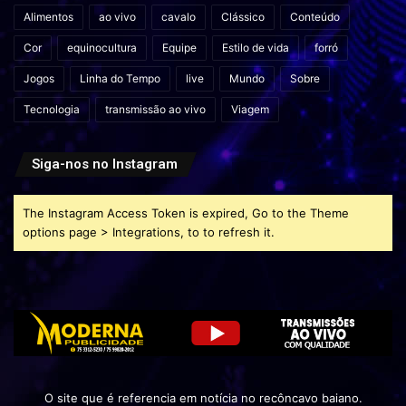
Alimentos
ao vivo
cavalo
Clássico
Conteúdo
Cor
equinocultura
Equipe
Estilo de vida
forró
Jogos
Linha do Tempo
live
Mundo
Sobre
Tecnologia
transmissão ao vivo
Viagem
Siga-nos no Instagram
The Instagram Access Token is expired, Go to the Theme
options page > Integrations, to to refresh it.
O site que é referencia em notícia no recôncavo baiano.