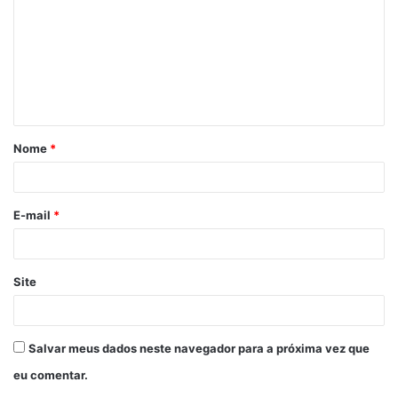
m
e
n
t
á
Nome
*
r
i
o
E-mail
*
*
Site
Salvar meus dados neste navegador para a próxima vez que
eu comentar.