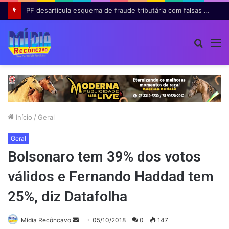
PF desarticula esquema de fraude tributária com falsas permissões de táxi na Bahia; agentes públicos são afastados
Procur
M
por
Início
/
Geral
Geral
Bolsonaro tem 39% dos votos
válidos e Fernando Haddad tem
25%, diz Datafolha
Mande
Mídia Recôncavo
05/10/2018
0
147