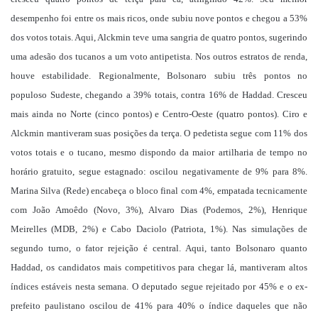
desempenho foi entre os mais ricos, onde subiu nove pontos e chegou a 53%
dos votos totais. Aqui, Alckmin teve uma sangria de quatro pontos, sugerindo
uma adesão dos tucanos a um voto antipetista. Nos outros estratos de renda,
houve estabilidade. Regionalmente, Bolsonaro subiu três pontos no
populoso Sudeste, chegando a 39% totais, contra 16% de Haddad. Cresceu
mais ainda no Norte (cinco pontos) e Centro-Oeste (quatro pontos). Ciro e
Alckmin mantiveram suas posições da terça. O pedetista segue com 11% dos
votos totais e o tucano, mesmo dispondo da maior artilharia de tempo no
horário gratuito, segue estagnado: oscilou negativamente de 9% para 8%.
Marina Silva (Rede) encabeça o bloco final com 4%, empatada tecnicamente
com João Amoêdo (Novo, 3%), Alvaro Dias (Podemos, 2%), Henrique
Meirelles (MDB, 2%) e Cabo Daciolo (Patriota, 1%). Nas simulações de
segundo turno, o fator rejeição é central. Aqui, tanto Bolsonaro quanto
Haddad, os candidatos mais competitivos para chegar lá, mantiveram altos
índices estáveis nesta semana. O deputado segue rejeitado por 45% e o ex-
prefeito paulistano oscilou de 41% para 40% o índice daqueles que não