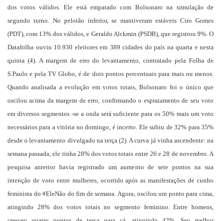
dos votos válidos. Ele está empatado com Bolsonaro na simulação de
segundo turno. No pelotão inferior, se mantiveram estáveis Ciro Gomes
(PDT), com 13% dos válidos, e Geraldo Alckmin (PSDB), que registrou 9%. O
Datafolha ouviu 10.930 eleitores em 389 cidades do país na quarta e nesta
quinta (4). A margem de erro do levantamento, contratado pela Folha de
S.Paulo e pela TV Globo, é de dois pontos percentuais para mais ou menos.
Quando analisada a evolução em votos totais, Bolsonaro foi o único que
oscilou acima da margem de erro, confirmando o espraiamento de seu voto
em diversos segmentos -se a onda será suficiente para os 50% mais um voto
necessários para a vitória no domingo, é incerto. Ele subiu de 32% para 35%
desde o levantamento divulgado na terça (2). A curva já vinha ascendente: na
semana passada, ele tinha 28% dos votos totais entre 26 e 28 de novembro. A
pesquisa anterior havia registrado um aumento de sete pontos na sua
intenção de voto entre mulheres, ocorrido após as manifestações de cunho
feminista do #EleNão do fim de semana. Agora, oscilou um ponto para cima,
atingindo 28% dos votos totais no segmento feminino. Entre homens,
cresceu quatro pontos de terça para cá, atingindo 42%. Seu melhor