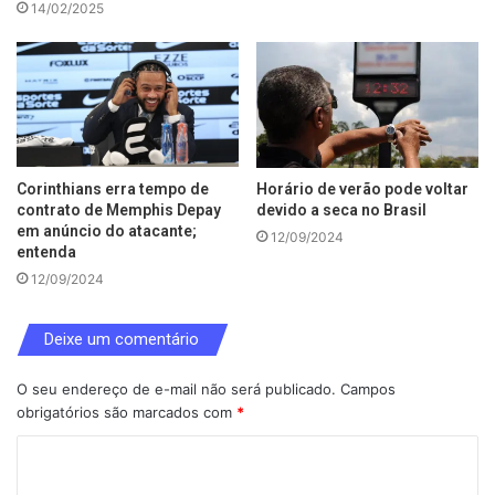
14/02/2025
Corinthians erra tempo de
Horário de verão pode voltar
contrato de Memphis Depay
devido a seca no Brasil
em anúncio do atacante;
12/09/2024
entenda
12/09/2024
Deixe um comentário
O seu endereço de e-mail não será publicado.
Campos
obrigatórios são marcados com
*
C
o