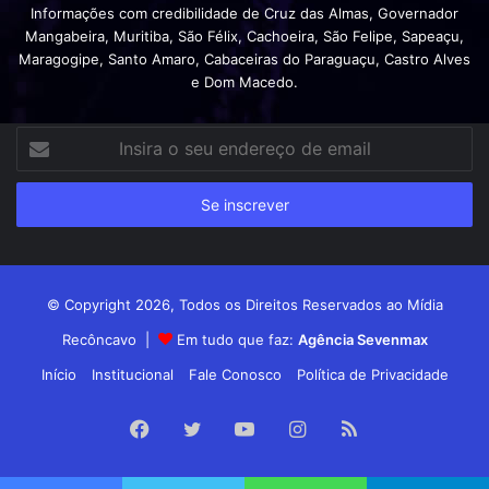
Informações com credibilidade de Cruz das Almas, Governador
Mangabeira, Muritiba, São Félix, Cachoeira, São Felipe, Sapeaçu,
Maragogipe, Santo Amaro, Cabaceiras do Paraguaçu, Castro Alves
e Dom Macedo.
Insira
o
seu
endereço
de
email
© Copyright 2026, Todos os Direitos Reservados ao Mídia
Recôncavo |
Em tudo que faz:
Agência Sevenmax
Início
Institucional
Fale Conosco
Política de Privacidade
Facebook
Twitter
YouTube
Instagram
RSS