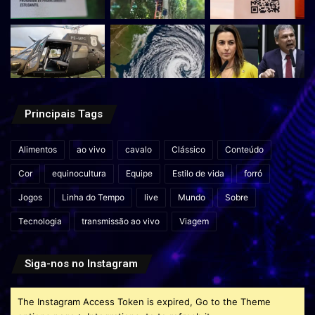
Principais Tags
Alimentos
ao vivo
cavalo
Clássico
Conteúdo
Cor
equinocultura
Equipe
Estilo de vida
forró
Jogos
Linha do Tempo
live
Mundo
Sobre
Tecnologia
transmissão ao vivo
Viagem
Siga-nos no Instagram
The Instagram Access Token is expired, Go to the Theme