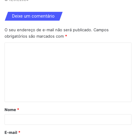
Deixe um comentário
O seu endereço de e-mail não será publicado.
Campos
obrigatórios são marcados com
*
C
o
m
e
n
t
á
Nome
*
r
i
o
E-mail
*