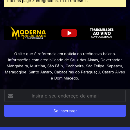
options page > Integrations, to to refresh it.
O site que é referencia em notícia no recôncavo baiano.
Informações com credibilidade de Cruz das Almas, Governador
Mangabeira, Muritiba, São Félix, Cachoeira, São Felipe, Sapeaçu,
Maragogipe, Santo Amaro, Cabaceiras do Paraguaçu, Castro Alves
e Dom Macedo.
Insira
o
seu
endereço
de
email