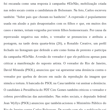
foi encarada como uma resposta à campanha #EleNão, mobilização criada
nas redes socais contra a candidatura de Bolsonaro. Na foto, Carlos escreveu
também: "Sobre pais que choram no banheiro". A expressão é popularmente
usada em alusão a pais desapontados com os filhos e que, em muitos dos
casos e memes, teriam vergonha por terem filhos homossexuais. Por causa da
repercussão negativa nas redes, o vereador se pronunciou e atribuiu a
postagem, na tarde desta quarta-feira (26), a Ronaldo Creative, um perfil
fechado no Instagram que defende a arte como forma de protesto e participa
da campanha #EleNão. A versão do vereador é que ele publicou apenas para
criticar a manifestação do suposto artista. O vereador do Rio de Janeiro,
David Miranda (PSOL), anunciou que vai apresentar uma denúncia contra o
vereador por quebra de decoro em razão da reprodução da imagem que
simula a tortura. A bancada do PSOL na Casa também vai assinar a denúncia.
O candidato à Presidência do PDT Ciro Gomes também criticou o vereador e
cobrou providências das autoridades. Nas redes sociais, o deputado federal
Jean Wyllys (PSOL) anunciou que também acionou o Ministério Público do
Rio de Janeiro contra Carlos Bolsonaro. De acordo com ele, a publicação vai