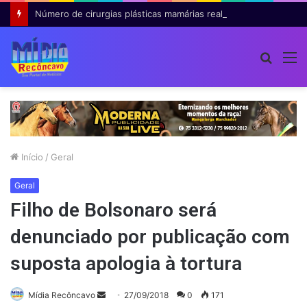
Número de cirurgias plásticas mamárias realizadas pelo SUS cresce 54% em dez anos
Procur
M
por
Início
/
Geral
Geral
Filho de Bolsonaro será
denunciado por publicação com
suposta apologia à tortura
Mande
Mídia Recôncavo
27/09/2018
0
171