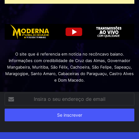
O site que é referencia em notícia no recôncavo baiano.
Informações com credibilidade de Cruz das Almas, Governador
Mangabeira, Muritiba, São Félix, Cachoeira, São Felipe, Sapeaçu,
Maragogipe, Santo Amaro, Cabaceiras do Paraguaçu, Castro Alves
e Dom Macedo.
Insira
o
seu
endereço
de
email