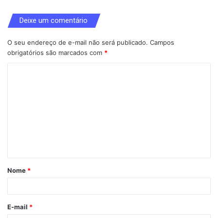
Deixe um comentário
O seu endereço de e-mail não será publicado.
Campos
obrigatórios são marcados com
*
C
o
m
e
n
t
á
Nome
*
r
i
o
E-mail
*
*