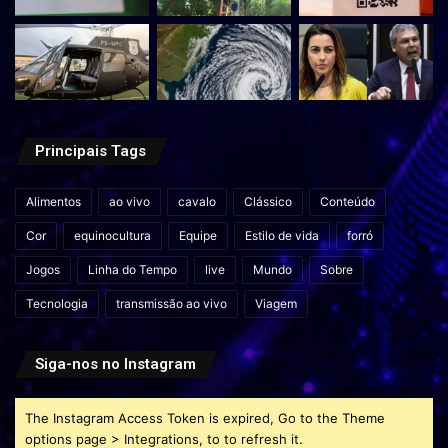
Principais Tags
Alimentos
ao vivo
cavalo
Clássico
Conteúdo
Cor
equinocultura
Equipe
Estilo de vida
forró
Jogos
Linha do Tempo
live
Mundo
Sobre
Tecnologia
transmissão ao vivo
Viagem
Siga-nos no Instagram
The Instagram Access Token is expired, Go to the Theme
options page > Integrations, to to refresh it.