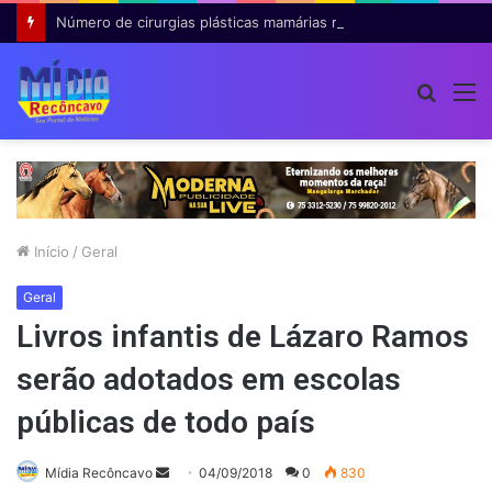
Número de cirurgias plásticas mamárias realizadas pelo SUS cresce 54% em dez anos
Procur
M
por
Início
/
Geral
Geral
Livros infantis de Lázaro Ramos
serão adotados em escolas
públicas de todo país
Mande
Mídia Recôncavo
04/09/2018
0
830