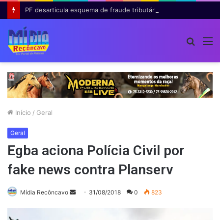
PF desarticula esquema de fraude tributária com falsas permissões de táxi na Bahia; agentes públicos são afastados
Procur
M
por
Início
/
Geral
Geral
Egba aciona Polícia Civil por
fake news contra Planserv
Mande
Mídia Recôncavo
31/08/2018
0
823
um
e-