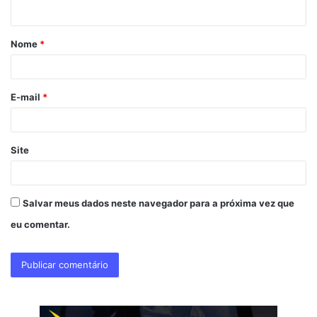
t
á
Nome
*
r
i
o
E-mail
*
*
Site
Salvar meus dados neste navegador para a próxima vez que
eu comentar.