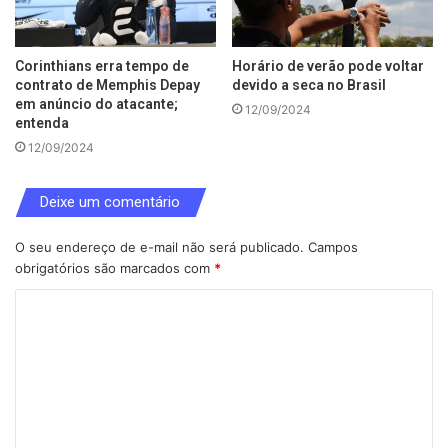
Corinthians erra tempo de
Horário de verão pode voltar
contrato de Memphis Depay
devido a seca no Brasil
em anúncio do atacante;
12/09/2024
entenda
12/09/2024
Deixe um comentário
O seu endereço de e-mail não será publicado.
Campos
obrigatórios são marcados com
*
C
o
m
e
n