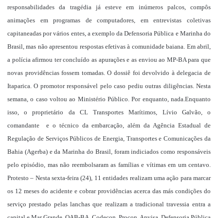
responsabilidades da tragédia já esteve em inúmeros palcos, compôs
animações em programas de computadores, em entrevistas coletivas
capitaneadas por vários entes, a exemplo da Defensoria Pública e Marinha do
Brasil, mas não apresentou respostas efetivas à comunidade baiana. Em abril,
a polícia afirmou ter concluído as apurações e as enviou ao MP-BA para que
novas providências fossem tomadas. O dossiê foi devolvido à delegacia de
Itaparica. O promotor responsável pelo caso pediu outras diligências. Nesta
semana, o caso voltou ao Ministério Público. Por enquanto, nada.Enquanto
isso, o proprietário da CL Transportes Marítimos, Lívio Galvão, o
comandante e o técnico da embarcação, além da Agência Estadual de
Regulação de Serviços Públicos de Energia, Transportes e Comunicações da
Bahia (Agerba) e da Marinha do Brasil, foram indiciados como responsáveis
pelo episódio, mas não reembolsaram as famílias e vítimas em um centavo.
Protesto – Nesta sexta-feira (24), 11 entidades realizam uma ação para marcar
os 12 meses do acidente e cobrar providências acerca das más condições do
serviço prestado pelas lanchas que realizam a tradicional travessia entra a
capital e Mar Grande. OAB-BA, Codecon, Procon, Anvisa, Defensoria Pública