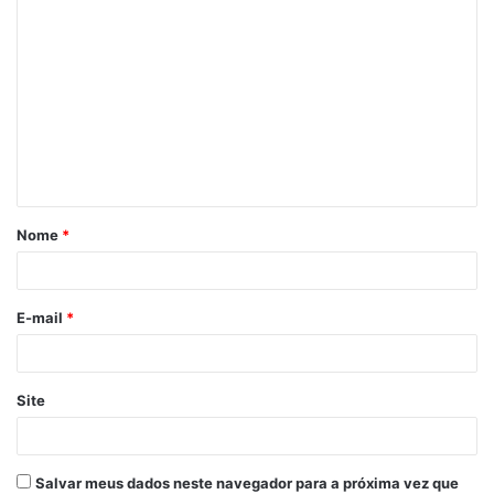
C
o
m
e
n
t
á
Nome
*
r
i
o
E-mail
*
*
Site
Salvar meus dados neste navegador para a próxima vez que