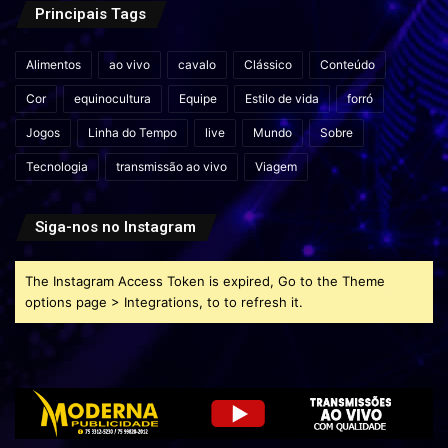
Principais Tags
Alimentos
ao vivo
cavalo
Clássico
Conteúdo
Cor
equinocultura
Equipe
Estilo de vida
forró
Jogos
Linha do Tempo
live
Mundo
Sobre
Tecnologia
transmissão ao vivo
Viagem
Siga-nos no Instagram
The Instagram Access Token is expired, Go to the Theme
options page > Integrations, to to refresh it.