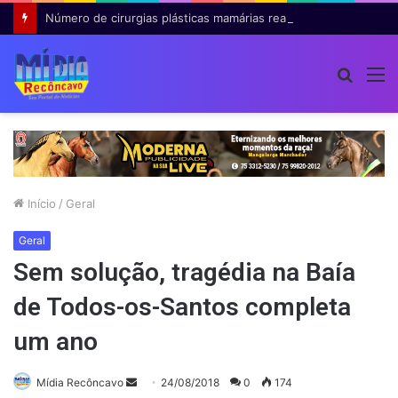
Número de cirurgias plásticas mamárias realizadas pelo SUS cresce 54% em dez anos
Procur
M
por
Início
/
Geral
Geral
Sem solução, tragédia na Baía
de Todos-os-Santos completa
um ano
Mande
Mídia Recôncavo
24/08/2018
0
174