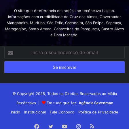
O site que é referencia em notícia no recôncavo baiano.
Informações com credibilidade de Cruz das Almas, Governador
Mangabeira, Muritiba, São Félix, Cachoeira, São Felipe, Sapeaçu,
Maragogipe, Santo Amaro, Cabaceiras do Paraguaçu, Castro Alves
e Dom Macedo.
Insira
o
seu
endereço
de
email
© Copyright 2026, Todos os Direitos Reservados ao Mídia
Recôncavo |
Em tudo que faz:
Agência Sevenmax
Início
Institucional
Fale Conosco
Política de Privacidade
Facebook
Twitter
YouTube
Instagram
RSS