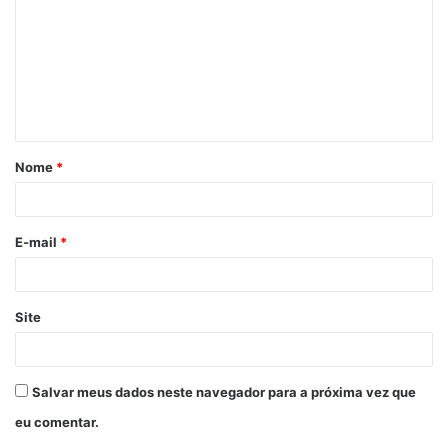
m
e
n
t
á
Nome
*
r
i
o
E-mail
*
*
Site
Salvar meus dados neste navegador para a próxima vez que
eu comentar.