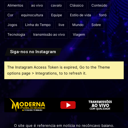
Alimentos
ao vivo
cavalo
Clássico
Conteúdo
Cor
equinocultura
Equipe
Estilo de vida
forró
Jogos
Linha do Tempo
live
Mundo
Sobre
Tecnologia
transmissão ao vivo
Viagem
Siga-nos no Instagram
The Instagram Access Token is expired, Go to the Theme
options page > Integrations, to to refresh it.
O site que é referencia em notícia no recôncavo baiano.