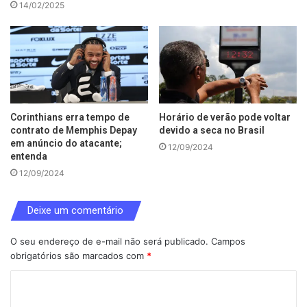
14/02/2025
Corinthians erra tempo de
Horário de verão pode voltar
contrato de Memphis Depay
devido a seca no Brasil
em anúncio do atacante;
12/09/2024
entenda
12/09/2024
Deixe um comentário
O seu endereço de e-mail não será publicado.
Campos
obrigatórios são marcados com
*
C
o