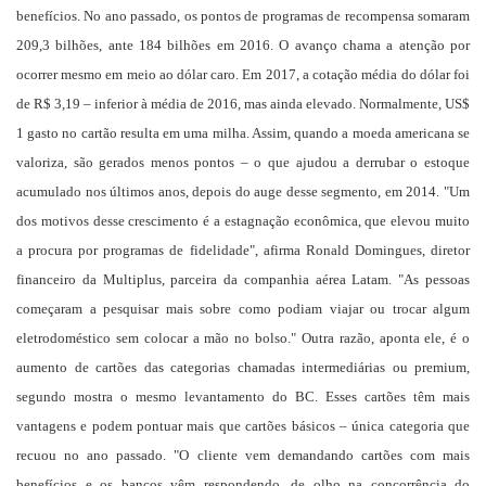
benefícios. No ano passado, os pontos de programas de recompensa somaram
209,3 bilhões, ante 184 bilhões em 2016. O avanço chama a atenção por
ocorrer mesmo em meio ao dólar caro. Em 2017, a cotação média do dólar foi
de R$ 3,19 – inferior à média de 2016, mas ainda elevado. Normalmente, US$
1 gasto no cartão resulta em uma milha. Assim, quando a moeda americana se
valoriza, são gerados menos pontos – o que ajudou a derrubar o estoque
acumulado nos últimos anos, depois do auge desse segmento, em 2014. "Um
dos motivos desse crescimento é a estagnação econômica, que elevou muito
a procura por programas de fidelidade", afirma Ronald Domingues, diretor
financeiro da Multiplus, parceira da companhia aérea Latam. "As pessoas
começaram a pesquisar mais sobre como podiam viajar ou trocar algum
eletrodoméstico sem colocar a mão no bolso." Outra razão, aponta ele, é o
aumento de cartões das categorias chamadas intermediárias ou premium,
segundo mostra o mesmo levantamento do BC. Esses cartões têm mais
vantagens e podem pontuar mais que cartões básicos – única categoria que
recuou no ano passado. "O cliente vem demandando cartões com mais
benefícios e os bancos vêm respondendo, de olho na concorrência do