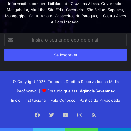
Informações com credibilidade de Cruz das Almas, Governador
Mangabeira, Muritiba, São Félix, Cachoeira, São Felipe, Sapeaçu,
Maragogipe, Santo Amaro, Cabaceiras do Paraguaçu, Castro Alves
e Dom Macedo.
Insira
o
seu
endereço
de
email
© Copyright 2026, Todos os Direitos Reservados ao Mídia
Recôncavo |
Em tudo que faz:
Agência Sevenmax
Início
Institucional
Fale Conosco
Política de Privacidade
Facebook
Twitter
YouTube
Instagram
RSS