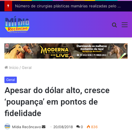
STF contraria decisão de Moraes e reduz pena de condenada pelos atos de 8 de janeiro
Procur
M
por
Início
/
Geral
Geral
Apesar do dólar alto, cresce
‘poupança’ em pontos de
fidelidade
Mande
Mídia Recôncavo
20/08/2018
0
836