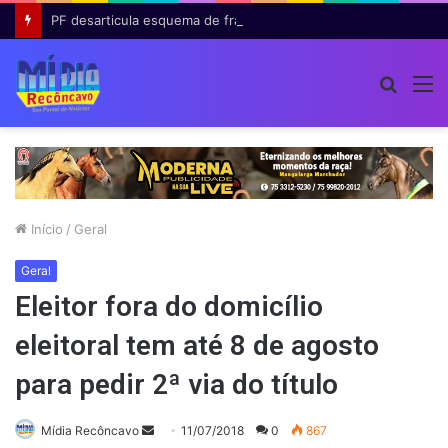
PF desarticula esquema de fraude tributária com falsas permissões de táxi na Bahia; agentes públicos são afastados
Procur
M
por
Início
/
Geral
Geral
Eleitor fora do domicílio
eleitoral tem até 8 de agosto
para pedir 2ª via do título
Mande
Mídia Recôncavo
11/07/2018
0
867