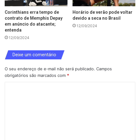
Corinthians erra tempo de
Horário de verão pode voltar
contrato de Memphis Depay
devido a seca no Brasil
em anúncio do atacante;
12/09/2024
entenda
12/09/2024
Deixe um comentário
O seu endereço de e-mail não será publicado.
Campos
obrigatórios são marcados com
*
C
o
m
e
n
t