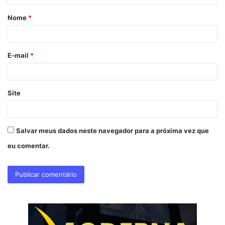
á
Nome
*
r
i
o
E-mail
*
*
Site
Salvar meus dados neste navegador para a próxima vez que
eu comentar.