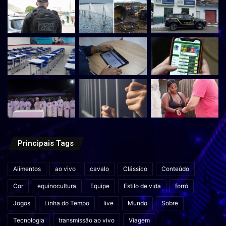
Principais Tags
Alimentos
ao vivo
cavalo
Clássico
Conteúdo
Cor
equinocultura
Equipe
Estilo de vida
forró
Jogos
Linha do Tempo
live
Mundo
Sobre
Tecnologia
transmissão ao vivo
Viagem