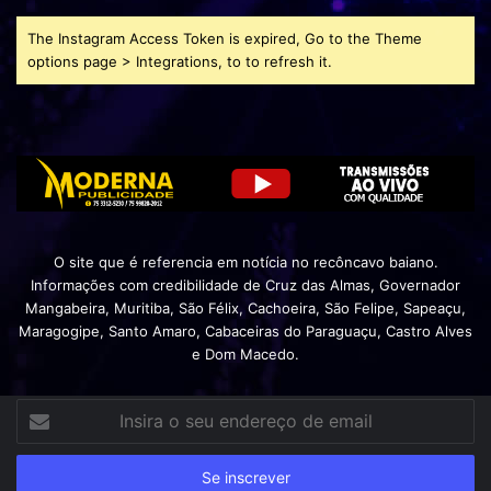
The Instagram Access Token is expired, Go to the Theme
options page > Integrations, to to refresh it.
O site que é referencia em notícia no recôncavo baiano.
Informações com credibilidade de Cruz das Almas, Governador
Mangabeira, Muritiba, São Félix, Cachoeira, São Felipe, Sapeaçu,
Maragogipe, Santo Amaro, Cabaceiras do Paraguaçu, Castro Alves
e Dom Macedo.
Insira
o
seu
endereço