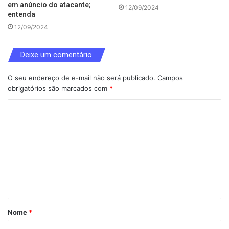
em anúncio do atacante;
12/09/2024
entenda
12/09/2024
Deixe um comentário
O seu endereço de e-mail não será publicado.
Campos
obrigatórios são marcados com
*
C
o
m
e
n
t
á
Nome
*
r