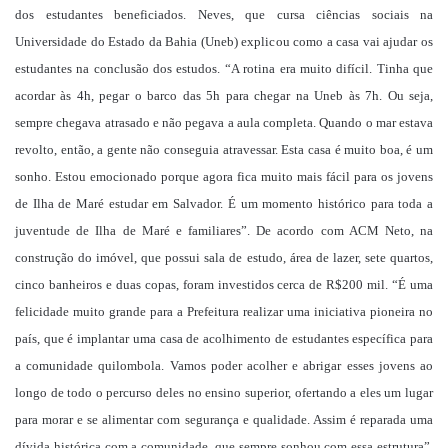
dos estudantes beneficiados. Neves, que cursa ciências sociais na
Universidade do Estado da Bahia (Uneb) explicou como a casa vai ajudar os
estudantes na conclusão dos estudos. “A rotina era muito difícil. Tinha que
acordar às 4h, pegar o barco das 5h para chegar na Uneb às 7h. Ou seja,
sempre chegava atrasado e não pegava a aula completa. Quando o mar estava
revolto, então, a gente não conseguia atravessar. Esta casa é muito boa, é um
sonho. Estou emocionado porque agora fica muito mais fácil para os jovens
de Ilha de Maré estudar em Salvador. É um momento histórico para toda a
juventude de Ilha de Maré e familiares”. De acordo com ACM Neto, na
construção do imóvel, que possui sala de estudo, área de lazer, sete quartos,
cinco banheiros e duas copas, foram investidos cerca de R$200 mil. “É uma
felicidade muito grande para a Prefeitura realizar uma iniciativa pioneira no
país, que é implantar uma casa de acolhimento de estudantes específica para
a comunidade quilombola. Vamos poder acolher e abrigar esses jovens ao
longo de todo o percurso deles no ensino superior, ofertando a eles um lugar
para morar e se alimentar com segurança e qualidade. Assim é reparada uma
dívida histórica com a comunidade, que sempre sonhou com essa estrutura”.