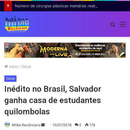
Número de cirurgias plásticas mamárias realizadas pelo SUS cresce 54% em dez anos
Procur
M
por
Início
/
Geral
Geral
Inédito no Brasil, Salvador
ganha casa de estudantes
quilombolas
Mande
Mídia Recôncavo
10/07/2018
0
178