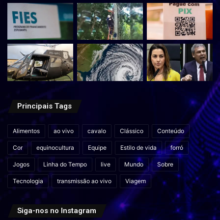
Principais Tags
Alimentos
ao vivo
cavalo
Clássico
Conteúdo
Cor
equinocultura
Equipe
Estilo de vida
forró
Jogos
Linha do Tempo
live
Mundo
Sobre
Tecnologia
transmissão ao vivo
Viagem
Siga-nos no Instagram