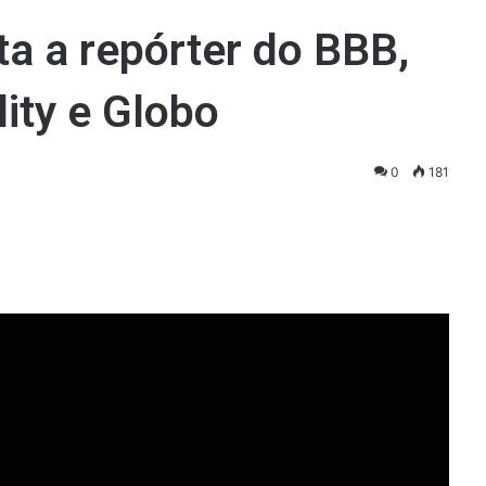
ta a repórter do BBB,
ity e Globo
0
181