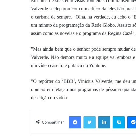
Em uma de suas entrevistas rotineiras com transeunte
Valverde se deparou com um crítico da televisão bras
o carisma de sempre. "Olha, na verdade, eu acho o ‘
um minuto da programação da Rede Globo. Assisto só 
assim como as novelas e o programa da Regina Cazé",
"Mas ainda bem que o senhor pode sempre mudar de ca
Valverde. Não demora muito e a equipe vai embora e 
um vídeo caseiro e publica no Youtube.
"O repórter do ‘BBB’, Vinicius Valverde, me deu um
opinião em relação aos programas de péssima qualid
descrição do vídeo.
Facebook
Twitter
Linkedin
Skyp
Compartilhar