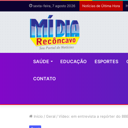
sexta-feira, 7 agosto 2026
Notícias de Última Hora
SAÚDE
EDUCAÇÃO
ESPORTES
CONTATO
Início
/
Geral
/
Vídeo: em entrevista a repórter do BB