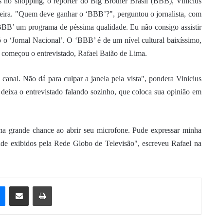
s no shopping, o repórter do Big Brother Brasil (BBB), Vinícius
ileira. "Quem deve ganhar o ‘BBB’?", perguntou o jornalista, com
BBB’ um programa de péssima qualidade. Eu não consigo assistir
o ‘Jornal Nacional’. O ‘BBB’ é de um nível cultural baixíssimo,
 começou o entrevistado, Rafael Baião de Lima.
nal. Não dá para culpar a janela pela vista", pondera Vinicius
deixa o entrevistado falando sozinho, que coloca sua opinião em
a grande chance ao abrir seu microfone. Pude expressar minha
ade exibidos pela Rede Globo de Televisão", escreveu Rafael na
e
Messenger
Compartilhar via e-mail
Imprimir