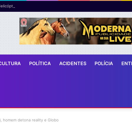
CULTURA
POLÍTICA
ACIDENTES
POLÍCIA
ENT
B, homem detona reality e Globo