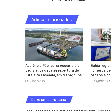
no centro da cidade
Artigos relacionados
Audiência Pública na Assembleia
Bahia regis
Legislativa debate reabertura do
números de 
Estaleiro Enseada, em Maragojipe
órgãos e có
14/02/2025
12/09/2024
Deixe um comentário
O seu endereço de e-mail não será publicado.
Campos 