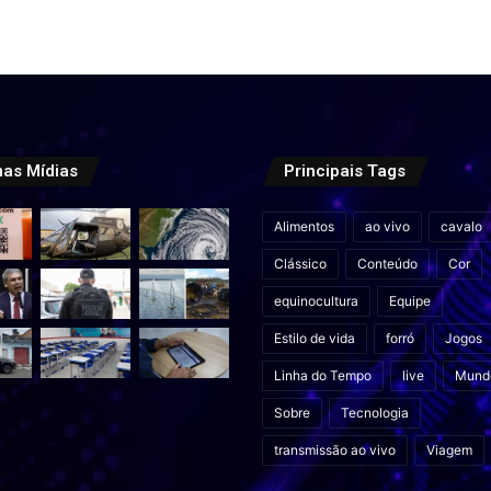
mas Mídias
Principais Tags
Alimentos
ao vivo
cavalo
Clássico
Conteúdo
Cor
equinocultura
Equipe
Estilo de vida
forró
Jogos
Linha do Tempo
live
Mund
Sobre
Tecnologia
transmissão ao vivo
Viagem