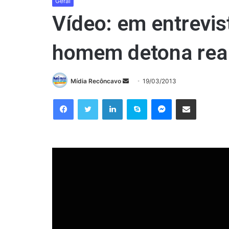
Geral
Vídeo: em entrevis
homem detona real
Mande
Mídia Recôncavo
19/03/2013
um
Facebook
Twitter
Linkedin
Skype
Messenger
Compartilhar via e-mail
e-
mail