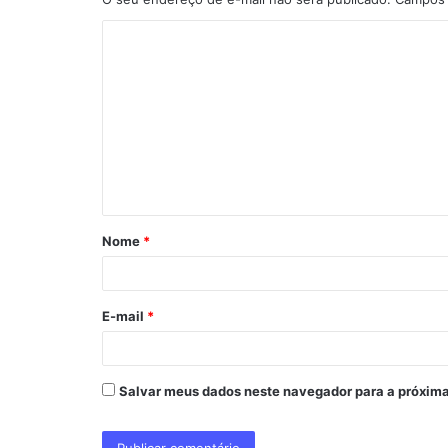
C
o
m
e
n
t
á
Nome
*
r
i
o
E-mail
*
*
Salvar meus dados neste navegador para a próxima