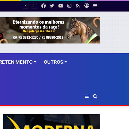
Facebook
Twitter
YouTube
Instagram
RSS
Entrar
Barra
Helicóptero da Polícia Civil estreia em operação na Bahia e auxilia na prisão de 14 suspeitos
Lateral
RETENIMENTO
OUTROS
Barra
Procurar
Lateral
por