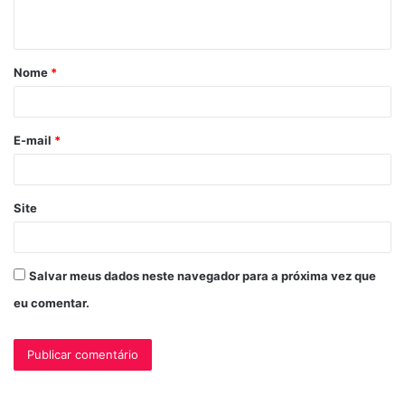
t
á
Nome
*
r
i
o
E-mail
*
*
Site
Salvar meus dados neste navegador para a próxima vez que
eu comentar.