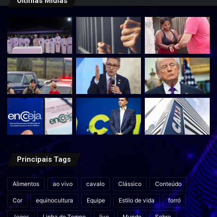
Últimas Mídias
Principais Tags
Alimentos
ao vivo
cavalo
Clássico
Conteúdo
Cor
equinocultura
Equipe
Estilo de vida
forró
Jogos
Linha do Tempo
live
Mundo
Sobre