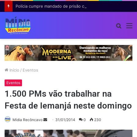
Polícia cumpre mandado de prisão contra investigado por roubo majorado em Cruz das Almas
Procur
M
por
Início
/
Eventos
Eventos
1.500 PMs vão trabalhar na
Festa de Iemanjá neste domingo
Mande
Mídia Recôncavo
31/01/2014
0
230
um
e-