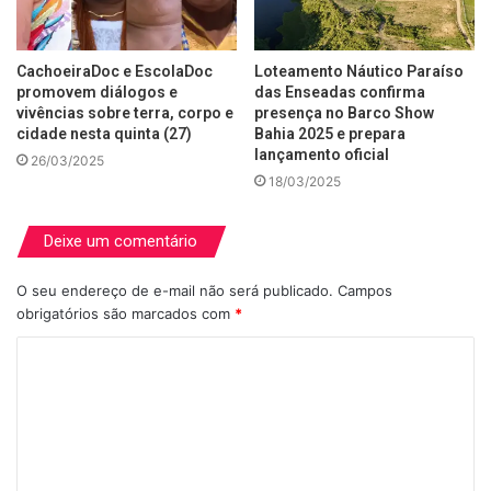
CachoeiraDoc e EscolaDoc
Loteamento Náutico Paraíso
promovem diálogos e
das Enseadas confirma
vivências sobre terra, corpo e
presença no Barco Show
cidade nesta quinta (27)
Bahia 2025 e prepara
lançamento oficial
26/03/2025
18/03/2025
Deixe um comentário
O seu endereço de e-mail não será publicado.
Campos
obrigatórios são marcados com
*
C
o
m
e
n