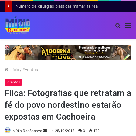
Número de cirurgias plásticas mamárias realizadas pelo SUS cresce 54% em dez anos
Procur
M
por
Início
/
Eventos
Eventos
Flica: Fotografias que retratam a
fé do povo nordestino estarão
expostas em Cachoeira
Mande
Mídia Recôncavo
25/10/2013
0
172