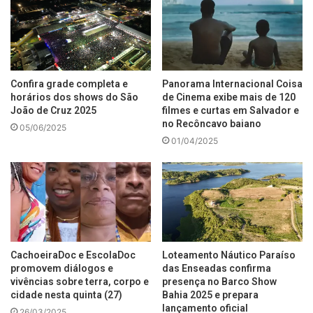
Confira grade completa e
Panorama Internacional Coisa
horários dos shows do São
de Cinema exibe mais de 120
João de Cruz 2025
filmes e curtas em Salvador e
no Recôncavo baiano
05/06/2025
01/04/2025
CachoeiraDoc e EscolaDoc
Loteamento Náutico Paraíso
promovem diálogos e
das Enseadas confirma
vivências sobre terra, corpo e
presença no Barco Show
cidade nesta quinta (27)
Bahia 2025 e prepara
lançamento oficial
26/03/2025