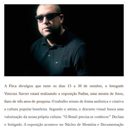
um
e-
mail
A Flica divulgou que entre os dias 15 a 30 de outubro, o fotografo
Vinicius Xavier estará realizando a exposição Padim, uma mostra de fotos,
fruto de três anos de pesquisa.
O trabalho retrata de forma autêntica e criativa
a cultura popular brasileira. Segundo o artista, o discurso visual busca uma
valorização da nossa própria cultura. “O Brasil precisa se conhecer.” Declara
o fotógrafo. A exposição acontece no Núcleo de Memória e Documentação