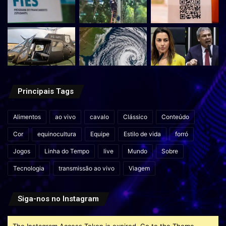
Principais Tags
Alimentos
ao vivo
cavalo
Clássico
Conteúdo
Cor
equinocultura
Equipe
Estilo de vida
forró
Jogos
Linha do Tempo
live
Mundo
Sobre
Tecnologia
transmissão ao vivo
Viagem
Siga-nos no Instagram
The Instagram Access Token is expired, Go to the Theme