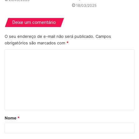
18/03/2025
Deixe um comentário
O seu endereço de e-mail não será publicado.
Campos
obrigatórios são marcados com
*
C
o
m
e
n
t
á
Nome
*
r
i
o