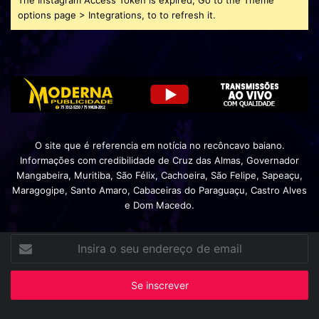
options page > Integrations, to to refresh it.
O site que é referencia em notícia no recôncavo baiano.
Informações com credibilidade de Cruz das Almas, Governador
Mangabeira, Muritiba, São Félix, Cachoeira, São Felipe, Sapeaçu,
Maragogipe, Santo Amaro, Cabaceiras do Paraguaçu, Castro Alves
e Dom Macedo.
Insira
o
seu
endereço
de
email