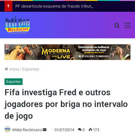
PF desarticula esquema de fraude tributária com falsas permissões de táxi na Bahia; agentes públicos são afastados
Procur
M
por
Início
/
Esportes
Esportes
Fifa investiga Fred e outros
jogadores por briga no intervalo
de jogo
Mande
Mídia Recôncavo
01/07/2014
0
173