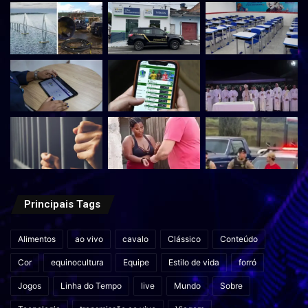
Principais Tags
Alimentos
ao vivo
cavalo
Clássico
Conteúdo
Cor
equinocultura
Equipe
Estilo de vida
forró
Jogos
Linha do Tempo
live
Mundo
Sobre