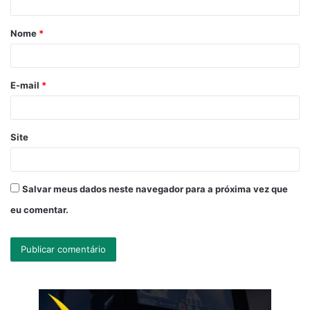
á
Nome
*
r
i
o
E-mail
*
*
Site
Salvar meus dados neste navegador para a próxima vez que
eu comentar.