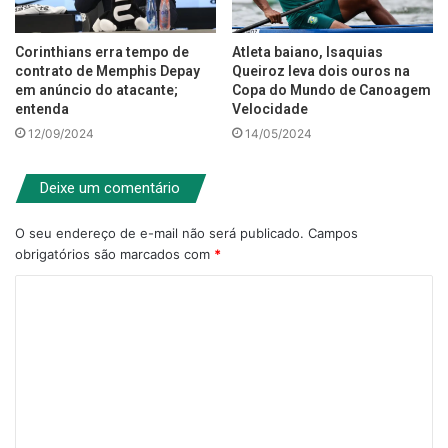
Corinthians erra tempo de
Atleta baiano, Isaquias
contrato de Memphis Depay
Queiroz leva dois ouros na
em anúncio do atacante;
Copa do Mundo de Canoagem
entenda
Velocidade
12/09/2024
14/05/2024
Deixe um comentário
O seu endereço de e-mail não será publicado.
Campos
obrigatórios são marcados com
*
C
o
m
e
n
t