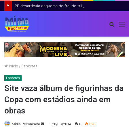
PF desarticula esquema de fraude tributária com falsas permissões de táxi na Bahia; agentes públicos são afastados
Procur
M
por
Início
/
Esportes
Esportes
Site vaza álbum de figurinhas da
Copa com estádios ainda em
obras
Mande
Mídia Recôncavo
26/03/2014
0
828