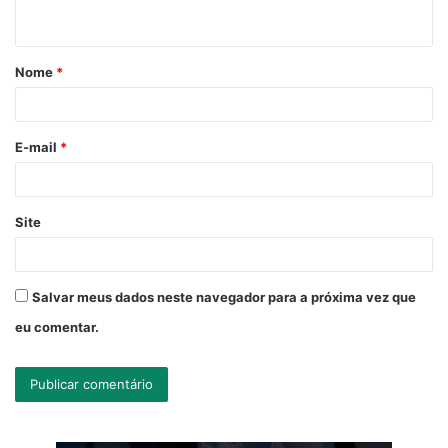
t
á
Nome
*
r
i
o
E-mail
*
*
Site
Salvar meus dados neste navegador para a próxima vez que
eu comentar.