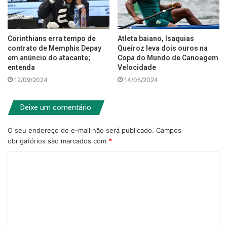
Corinthians erra tempo de
Atleta baiano, Isaquias
contrato de Memphis Depay
Queiroz leva dois ouros na
em anúncio do atacante;
Copa do Mundo de Canoagem
entenda
Velocidade
12/09/2024
14/05/2024
Deixe um comentário
O seu endereço de e-mail não será publicado.
Campos
obrigatórios são marcados com
*
C
o
m
e
n