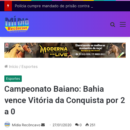
Polícia cumpre mandado de prisão contra investigado por roubo majorado em Cruz das Almas
Procur
M
por
Início
/
Esportes
Esportes
Campeonato Baiano: Bahia
vence Vitória da Conquista por 2
a 0
Mande
Mídia Recôncavo
27/01/2020
0
251