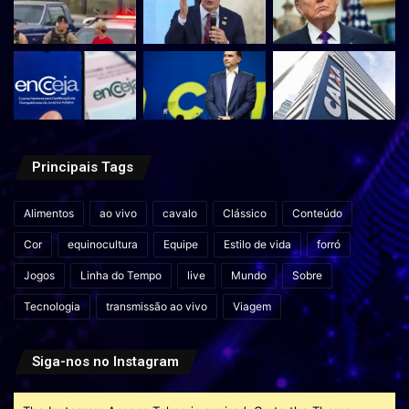
Principais Tags
Alimentos
ao vivo
cavalo
Clássico
Conteúdo
Cor
equinocultura
Equipe
Estilo de vida
forró
Jogos
Linha do Tempo
live
Mundo
Sobre
Tecnologia
transmissão ao vivo
Viagem
Siga-nos no Instagram