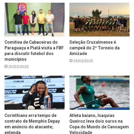
Comitiva de Cabaceiras do
Seleção Cruzalmense é
Paraguaçu e Piatã visita a FBF
campeã do 2º Torneio da
para discutir futebol dos
Amizade
municípios
25/02/2025
20/03/2025
Corinthians erra tempo de
Atleta baiano, Isaquias
contrato de Memphis Depay
Queiroz leva dois ouros na
em anúncio do atacante;
Copa do Mundo de Canoagem
entenda
Velocidade