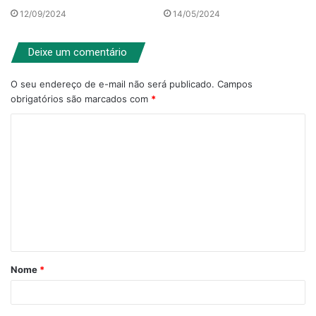
12/09/2024
14/05/2024
Deixe um comentário
O seu endereço de e-mail não será publicado.
Campos
obrigatórios são marcados com
*
C
o
m
e
n
t
á
Nome
*
r
i
o