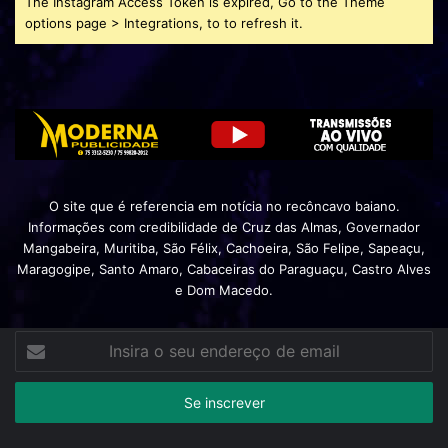
The Instagram Access Token is expired, Go to the Theme
options page > Integrations, to to refresh it.
O site que é referencia em notícia no recôncavo baiano.
Informações com credibilidade de Cruz das Almas, Governador
Mangabeira, Muritiba, São Félix, Cachoeira, São Felipe, Sapeaçu,
Maragogipe, Santo Amaro, Cabaceiras do Paraguaçu, Castro Alves
e Dom Macedo.
Insira
o
seu
endereço
de
email