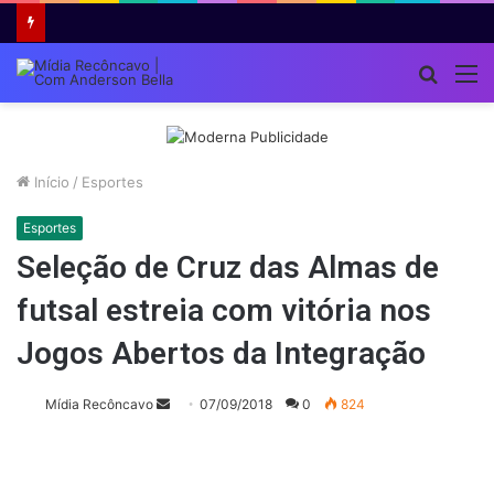
Procur
M
por
Início
/
Esportes
Esportes
Seleção de Cruz das Almas de
futsal estreia com vitória nos
Jogos Abertos da Integração
Mande
Mídia Recôncavo
07/09/2018
0
824
um
e-
mail