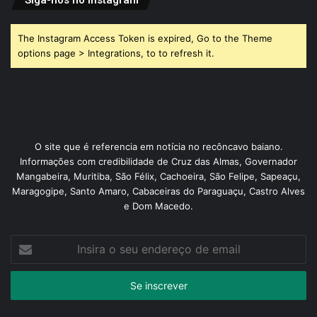
The Instagram Access Token is expired, Go to the Theme
options page > Integrations, to to refresh it.
O site que é referencia em notícia no recôncavo baiano.
Informações com credibilidade de Cruz das Almas, Governador
Mangabeira, Muritiba, São Félix, Cachoeira, São Felipe, Sapeaçu,
Maragogipe, Santo Amaro, Cabaceiras do Paraguaçu, Castro Alves
e Dom Macedo.
Insira
o
seu
endereço
de
email