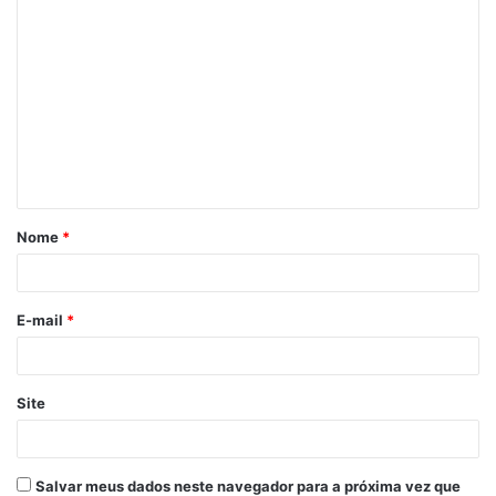
C
o
m
e
n
t
á
Nome
*
r
i
o
E-mail
*
*
Site
Salvar meus dados neste navegador para a próxima vez que