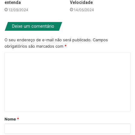
entenda
Velocidade
12/09/2024
14/05/2024
Deixe um comentário
O seu endereço de e-mail não será publicado.
Campos
obrigatórios são marcados com
*
C
o
m
e
n
t
á
Nome
*
r
i