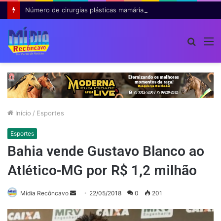
Número de cirurgias plásticas mamárias realizadas pelo SUS cresce 54% em dez anos
Procur
M
por
Início
/
Esportes
Esportes
Bahia vende Gustavo Blanco ao
Atlético-MG por R$ 1,2 milhão
Mande
Mídia Recôncavo
22/05/2018
0
201
um
e-