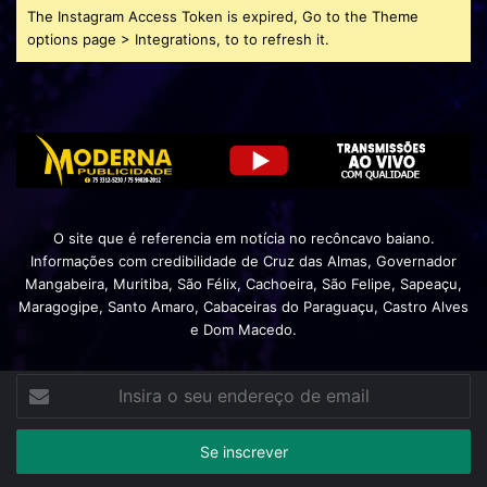
The Instagram Access Token is expired, Go to the Theme
options page > Integrations, to to refresh it.
O site que é referencia em notícia no recôncavo baiano.
Informações com credibilidade de Cruz das Almas, Governador
Mangabeira, Muritiba, São Félix, Cachoeira, São Felipe, Sapeaçu,
Maragogipe, Santo Amaro, Cabaceiras do Paraguaçu, Castro Alves
e Dom Macedo.
Insira
o
seu
endereço
de