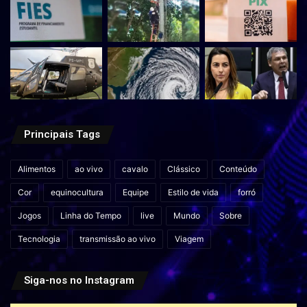
Principais Tags
Alimentos
ao vivo
cavalo
Clássico
Conteúdo
Cor
equinocultura
Equipe
Estilo de vida
forró
Jogos
Linha do Tempo
live
Mundo
Sobre
Tecnologia
transmissão ao vivo
Viagem
Siga-nos no Instagram