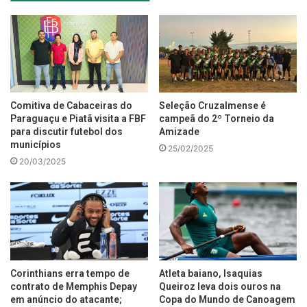
Comitiva de Cabaceiras do
Seleção Cruzalmense é
Paraguaçu e Piatã visita a FBF
campeã do 2º Torneio da
para discutir futebol dos
Amizade
municípios
25/02/2025
20/03/2025
Corinthians erra tempo de
Atleta baiano, Isaquias
contrato de Memphis Depay
Queiroz leva dois ouros na
em anúncio do atacante;
Copa do Mundo de Canoagem