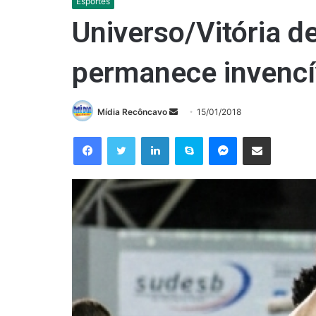
Esportes
Universo/Vitória d
permanece invencí
Mande
Mídia Recôncavo
15/01/2018
um
Facebook
Twitter
Linkedin
Skype
Messenger
Compartilhar via e-mail
e-
mail