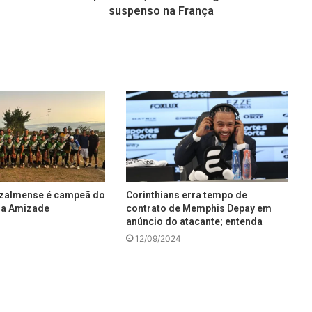
suspenso na França
uzalmense é campeã do
Corinthians erra tempo de
da Amizade
contrato de Memphis Depay em
anúncio do atacante; entenda
12/09/2024