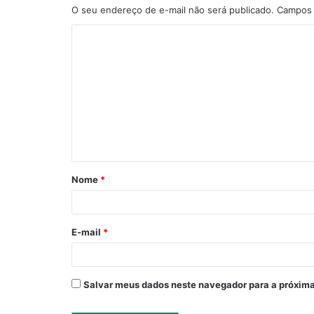
O seu endereço de e-mail não será publicado.
Campos 
C
o
m
e
n
t
á
Nome
*
r
i
o
E-mail
*
*
Salvar meus dados neste navegador para a próxima