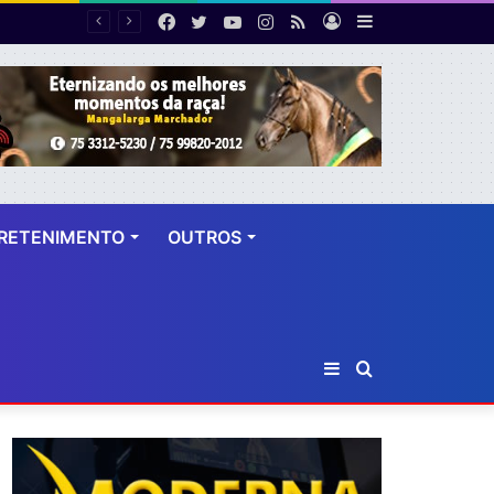
Facebook
Twitter
YouTube
Instagram
RSS
Entrar
Barra
Número de cirurgias plásticas mamárias realizadas pelo SUS cresce 54% em dez anos
Lateral
RETENIMENTO
OUTROS
Barra
Procurar
Lateral
por