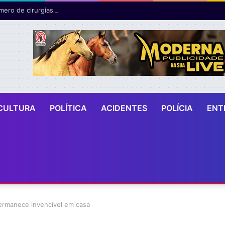
CULTURA
POLÍTICA
ACIDENTES
POLÍCIA
ENT
permanece invencível em casa