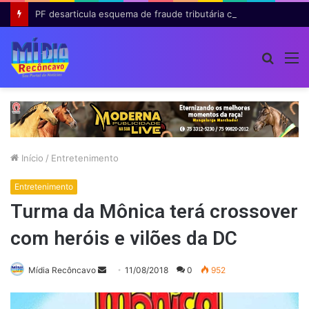
PF desarticula esquema de fraude tributária com falsas permissões de táxi na Bahia; agentes públicos são afastados
Procur
M
por
Início
/
Entretenimento
Entretenimento
Turma da Mônica terá crossover
com heróis e vilões da DC
Mande
Mídia Recôncavo
11/08/2018
0
952
um
e-