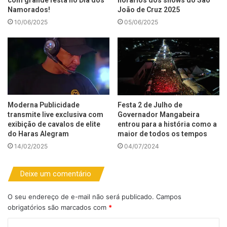
com grande festa no Dia dos
horários dos shows do São
Namorados!
João de Cruz 2025
10/06/2025
05/06/2025
Moderna Publicidade
Festa 2 de Julho de
transmite live exclusiva com
Governador Mangabeira
exibição de cavalos de elite
entrou para a história como a
do Haras Alegram
maior de todos os tempos
14/02/2025
04/07/2024
Deixe um comentário
O seu endereço de e-mail não será publicado.
Campos
obrigatórios são marcados com
*
C