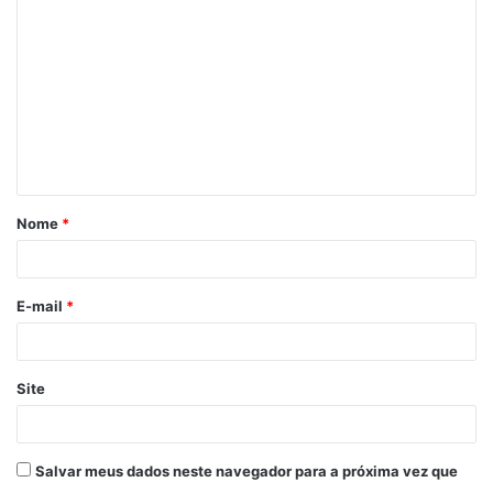
o
m
e
n
t
á
Nome
*
r
i
o
E-mail
*
*
Site
Salvar meus dados neste navegador para a próxima vez que