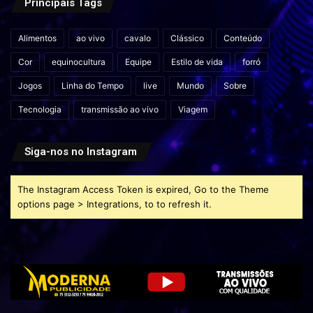
Principais Tags
Alimentos
ao vivo
cavalo
Clássico
Conteúdo
Cor
equinocultura
Equipe
Estilo de vida
forró
Jogos
Linha do Tempo
live
Mundo
Sobre
Tecnologia
transmissão ao vivo
Viagem
Siga-nos no Instagram
The Instagram Access Token is expired, Go to the Theme
options page > Integrations, to to refresh it.