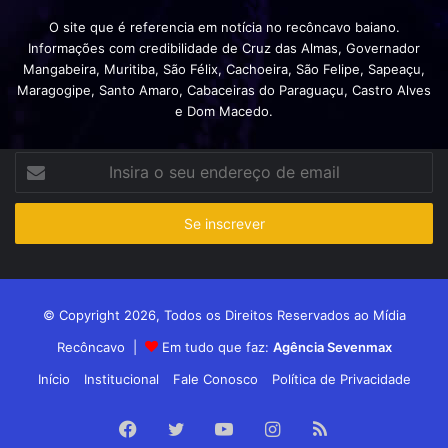
O site que é referencia em notícia no recôncavo baiano.
Informações com credibilidade de Cruz das Almas, Governador
Mangabeira, Muritiba, São Félix, Cachoeira, São Felipe, Sapeaçu,
Maragogipe, Santo Amaro, Cabaceiras do Paraguaçu, Castro Alves
e Dom Macedo.
Insira
o
seu
endereço
de
email
© Copyright 2026, Todos os Direitos Reservados ao Mídia
Recôncavo |
Em tudo que faz:
Agência Sevenmax
Início
Institucional
Fale Conosco
Política de Privacidade
Facebook
Twitter
YouTube
Instagram
RSS